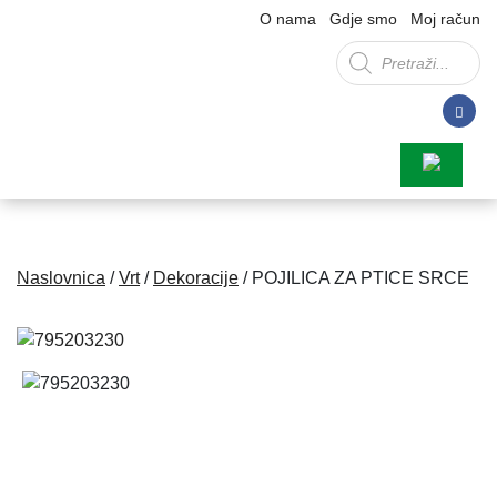
O nama
Gdje smo
Moj račun
Products
search
Naslovnica
/
Vrt
/
Dekoracije
/ POJILICA ZA PTICE SRCE