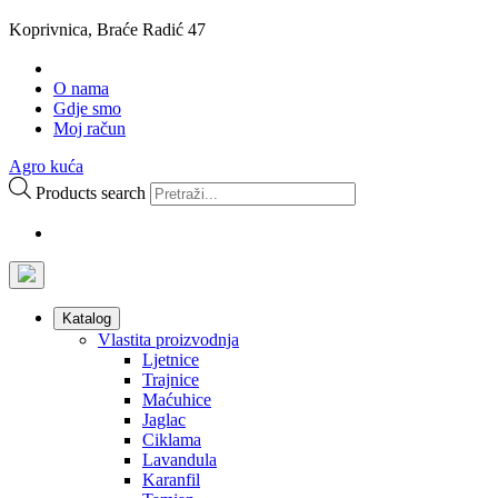
Koprivnica, Braće Radić 47
O nama
Gdje smo
Moj račun
Agro kuća
Products search
Katalog
Vlastita proizvodnja
Ljetnice
Trajnice
Maćuhice
Jaglac
Ciklama
Lavandula
Karanfil