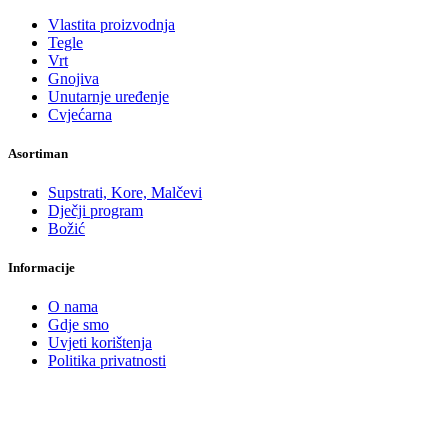
Vlastita proizvodnja
Tegle
Vrt
Gnojiva
Unutarnje uređenje
Cvjećarna
Asortiman
Supstrati, Kore, Malčevi
Dječji program
Božić
Informacije
O nama
Gdje smo
Uvjeti korištenja
Politika privatnosti