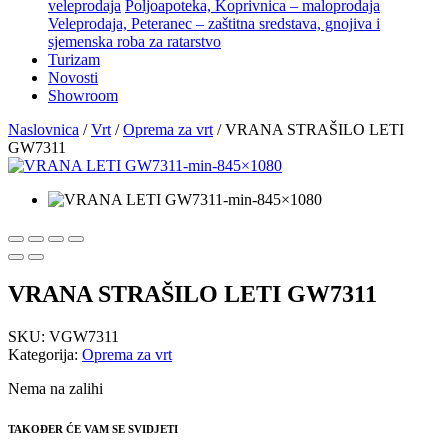
veleprodaja
Poljoapoteka, Koprivnica – maloprodaja
Veleprodaja, Peteranec – zaštitna sredstava, gnojiva i
sjemenska roba za ratarstvo
Turizam
Novosti
Showroom
Naslovnica
/
Vrt
/
Oprema za vrt
/ VRANA STRAŠILO LETI
GW7311
VRANA STRAŠILO LETI GW7311
SKU:
VGW7311
Kategorija:
Oprema za vrt
Nema na zalihi
TAKOĐER ĆE VAM SE SVIDJETI