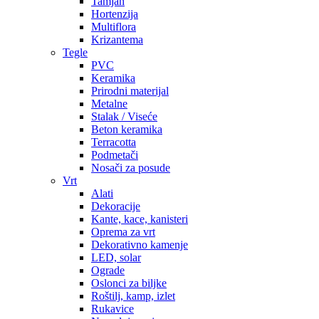
Tamjan
Hortenzija
Multiflora
Krizantema
Tegle
PVC
Keramika
Prirodni materijal
Metalne
Stalak / Viseće
Beton keramika
Terracotta
Podmetači
Nosači za posude
Vrt
Alati
Dekoracije
Kante, kace, kanisteri
Oprema za vrt
Dekorativno kamenje
LED, solar
Ograde
Oslonci za biljke
Roštilj, kamp, izlet
Rukavice