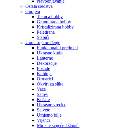
Navodnjavanje
Ostala sredstva
Gnojiva
Tekuća hobby
Granulirana hobby
Kristalizirana hobby
Peletirana
Štapići
Unutarnje uređenje
Funkcionalni predmeti
Ukrasne kutije
Lanterne
Dekoracije
Posuđe
Kuhinja
Ormarići
Okviri za slike
Vaze
Satovi
Košare
Ukrasne vrećice
Salvete
Umjetno bilje
Vijenci
Mirisne svijeće I štapići