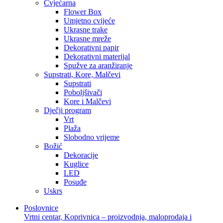
Cvjećarna
Flower Box
Umjetno cvijeće
Ukrasne trake
Ukrasne mreže
Dekorativni papir
Dekorativni materijal
Spužve za aranžiranje
Supstrati, Kore, Malčevi
Supstrati
Poboljšivači
Kore i Malčevi
Dječji program
Vrt
Plaža
Slobodno vrijeme
Božić
Dekoracije
Kuglice
LED
Posuđe
Uskrs
Poslovnice
Vrtni centar, Koprivnica – proizvodnja, maloprodaja i