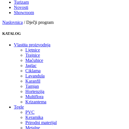
Turizam
Novosti
Showroom
Naslovnica
/ Dječji program
KATALOG
Vlastita proizvodnja
Ljetnice
Trajnice
Maćuhice
Jaglac
Ciklama
Lavandula
Karanfil
Tamjan
Hortenzija
Multiflora
Krizantema
Tegle
PVC
Keramika
Prirodni materijal
Metalne