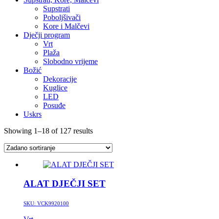
Supstrati
Poboljšivači
Kore i Malčevi
Dječji program
Vrt
Plaža
Slobodno vrijeme
Božić
Dekoracije
Kuglice
LED
Posuđe
Uskrs
Showing 1–18 of 127 results
ALAT DJEČJI SET
SKU:
VCK9920100