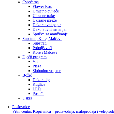
Cvjećarna
Flower Box
Umjetno cvijeće
Ukrasne trake
Ukrasne mreže
Dekorativni papir
Dekorativni materijal
Spužve za aranžiranje
Supstrati, Kore, Malčevi
Supstrati
Poboljšivači
Kore i Malčevi
Dječji program
Vrt
Plaža
Slobodno vrijeme
Božić
Dekoracije
Kuglice
LED
Posuđe
Uskrs
Poslovnice
Vrtni centar, Koprivnica – proizvodnja, maloprodaja i veleprod