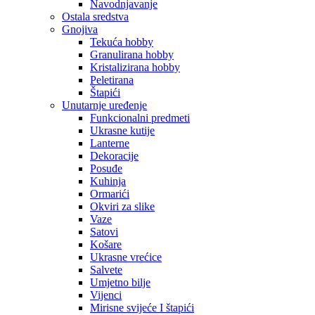
Navodnjavanje
Ostala sredstva
Gnojiva
Tekuća hobby
Granulirana hobby
Kristalizirana hobby
Peletirana
Štapići
Unutarnje uređenje
Funkcionalni predmeti
Ukrasne kutije
Lanterne
Dekoracije
Posuđe
Kuhinja
Ormarići
Okviri za slike
Vaze
Satovi
Košare
Ukrasne vrećice
Salvete
Umjetno bilje
Vijenci
Mirisne svijeće I štapići