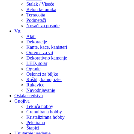
Stalak / Viseće
Beton keramika
Terracotta
Podmetači
Nosači za posude
Vrt
Alati
Dekoracije
Kante, kace, kanisteri
Oprema za vrt
Dekorativno kamenje
LED, solar
Ograde
Oslonci za biljke
Roštilj, kamp, izlet
Rukavice
Navodnjavanje
Ostala sredstva
Gnojiva
Tekuća hobby
Granulirana hobby
Kristalizirana hobby
Peletirana
Štapići
Unutarnje uređenje