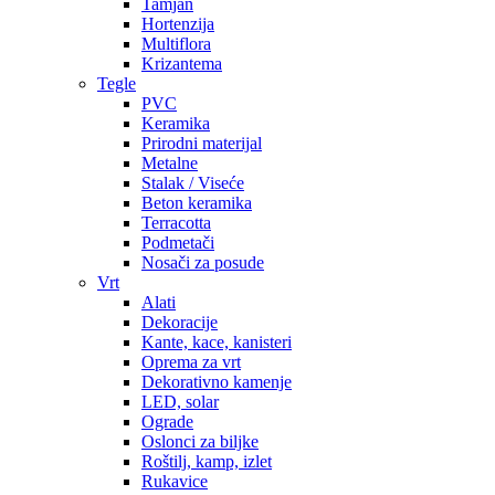
Tamjan
Hortenzija
Multiflora
Krizantema
Tegle
PVC
Keramika
Prirodni materijal
Metalne
Stalak / Viseće
Beton keramika
Terracotta
Podmetači
Nosači za posude
Vrt
Alati
Dekoracije
Kante, kace, kanisteri
Oprema za vrt
Dekorativno kamenje
LED, solar
Ograde
Oslonci za biljke
Roštilj, kamp, izlet
Rukavice