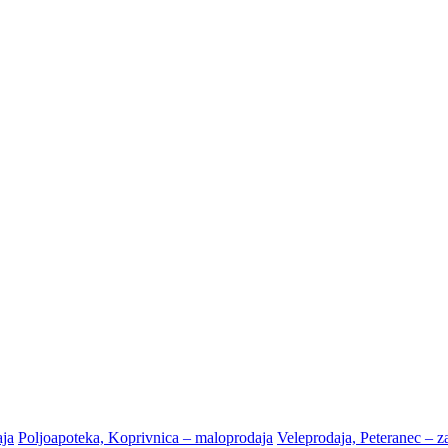
aja
Poljoapoteka, Koprivnica – maloprodaja
Veleprodaja, Peteranec – za