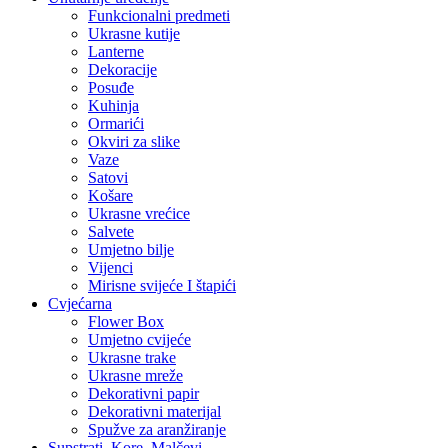
Funkcionalni predmeti
Ukrasne kutije
Lanterne
Dekoracije
Posuđe
Kuhinja
Ormarići
Okviri za slike
Vaze
Satovi
Košare
Ukrasne vrećice
Salvete
Umjetno bilje
Vijenci
Mirisne svijeće I štapići
Cvjećarna
Flower Box
Umjetno cvijeće
Ukrasne trake
Ukrasne mreže
Dekorativni papir
Dekorativni materijal
Spužve za aranžiranje
Supstrati, Kore, Malčevi