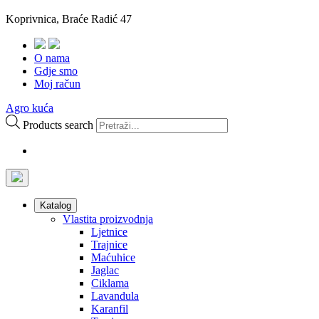
Koprivnica, Braće Radić 47
O nama
Gdje smo
Moj račun
Agro kuća
Products search
Katalog
Vlastita proizvodnja
Ljetnice
Trajnice
Maćuhice
Jaglac
Ciklama
Lavandula
Karanfil