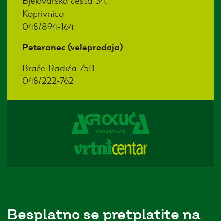
Bjelovarska cesta 34,
Koprivnica
048/894-164
Peteranec (veleprodaja)
Braće Radića 75B
048/222-762
Besplatno se pretplatite na