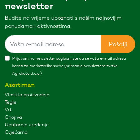
newsletter
Budite na vrijeme upoznati s našim najnovijim
ponudama i aktivnostima.
Pošalji
Prijavom na newsletter suglasni ste da se vaša e-mail adresa
koristi za marketinške svrhe (primanje newslettera tvrtke
Agrokuća d.o.o.)
Asortiman
Vlastita proizvodnja
Tegle
Vrt
Gnojiva
Unutarnje uređenje
Cvjećarna