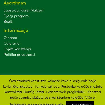
Asortiman
Supstrati, Kore, Malčevi
Dječji program
Božić
Informacije
O nama
Gdje smo
Uvjeti korištenja
Politika privatnosti
Ova stranica koristi tzv. kolačiće kako bi osigurale bolje
korisničko iskustvo i funkcionalnost. Postavke kolačića možete
kontrolirati i konfigurirati u vašem web pregledniku. Koristeći
Sva prava pridržana Agro kuća d.o.o. 2019. Izrada:
naše stranice slažete se s korištenjem kolačića. Više o
kolačićima možete pročitati
ovdje
Prihvati kolačiće