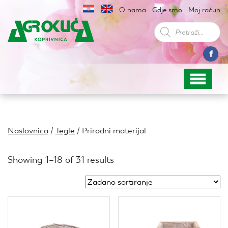
O nama
Gdje smo
Moj račun
Products
search
Naslovnica
/
Tegle
/ Prirodni materijal
Showing 1–18 of 31 results