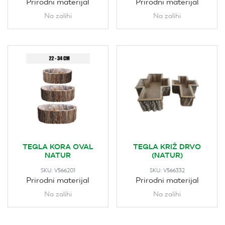
Prirodni materijal
Prirodni materijal
Na zalihi
Na zalihi
TEGLA KORA OVAL
TEGLA KRIŽ DRVO
NATUR
(NATUR)
SKU:
V566201
SKU:
V566332
Prirodni materijal
Prirodni materijal
Na zalihi
Na zalihi