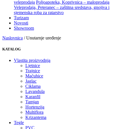
veleprodaja
Poljoapoteka, Koprivnica – maloprodaja
Veleprodaja, Peteranec – zaštitna sredstava, gnojiva i
sjemenska roba za ratarstvo
Turizam
Novosti
Showroom
Naslovnica
/ Unutarnje uređenje
KATALOG
Vlastita proizvodnja
Ljetnice
Trajnice
Maćuhice
Jaglac
Ciklama
Lavandula
Karanfil
Tamjan
Hortenzija
Multiflora
Krizantema
Tegle
PVC