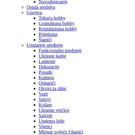
Navodnjavanje
Ostala sredstva
Gnojiva
Tekuća hobby
Granulirana hobby
Kristalizirana hobby
Peletirana
Štapići
Unutarnje uređenje
Funkcionalni predmeti
Ukrasne kutije
Lanterne
Dekoracije
Posuđe
Kuhinja
Ormarići
Okviri za slike
Vaze
Satovi
Košare
Ukrasne vrećice
Salvete
Umjetno bilje
Vijenci
Mirisne svijeće I štapići