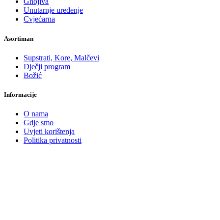
Gnojiva
Unutarnje uređenje
Cvjećarna
Asortiman
Supstrati, Kore, Malčevi
Dječji program
Božić
Informacije
O nama
Gdje smo
Uvjeti korištenja
Politika privatnosti