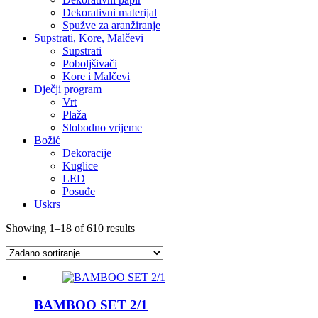
Dekorativni materijal
Spužve za aranžiranje
Supstrati, Kore, Malčevi
Supstrati
Poboljšivači
Kore i Malčevi
Dječji program
Vrt
Plaža
Slobodno vrijeme
Božić
Dekoracije
Kuglice
LED
Posuđe
Uskrs
Showing 1–18 of 610 results
BAMBOO SET 2/1