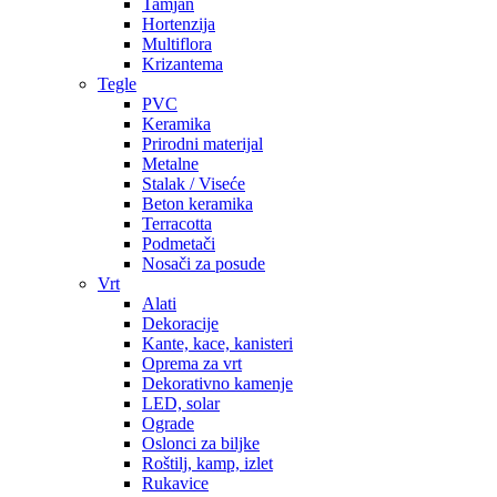
Tamjan
Hortenzija
Multiflora
Krizantema
Tegle
PVC
Keramika
Prirodni materijal
Metalne
Stalak / Viseće
Beton keramika
Terracotta
Podmetači
Nosači za posude
Vrt
Alati
Dekoracije
Kante, kace, kanisteri
Oprema za vrt
Dekorativno kamenje
LED, solar
Ograde
Oslonci za biljke
Roštilj, kamp, izlet
Rukavice