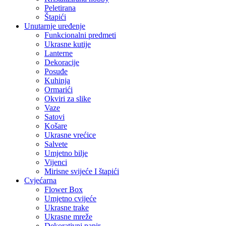
Peletirana
Štapići
Unutarnje uređenje
Funkcionalni predmeti
Ukrasne kutije
Lanterne
Dekoracije
Posuđe
Kuhinja
Ormarići
Okviri za slike
Vaze
Satovi
Košare
Ukrasne vrećice
Salvete
Umjetno bilje
Vijenci
Mirisne svijeće I štapići
Cvjećarna
Flower Box
Umjetno cvijeće
Ukrasne trake
Ukrasne mreže
Dekorativni papir