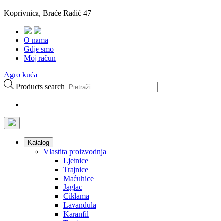
Koprivnica, Braće Radić 47
O nama
Gdje smo
Moj račun
Agro kuća
Products search
Katalog
Vlastita proizvodnja
Ljetnice
Trajnice
Maćuhice
Jaglac
Ciklama
Lavandula
Karanfil