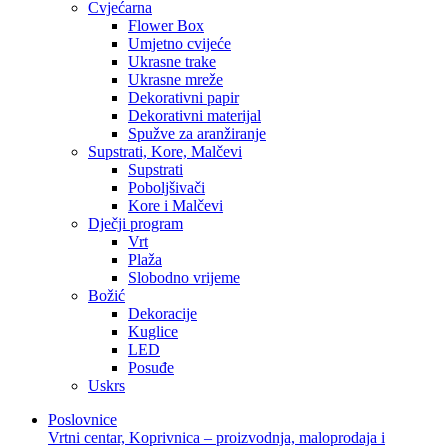
Cvjećarna
Flower Box
Umjetno cvijeće
Ukrasne trake
Ukrasne mreže
Dekorativni papir
Dekorativni materijal
Spužve za aranžiranje
Supstrati, Kore, Malčevi
Supstrati
Poboljšivači
Kore i Malčevi
Dječji program
Vrt
Plaža
Slobodno vrijeme
Božić
Dekoracije
Kuglice
LED
Posuđe
Uskrs
Poslovnice
Vrtni centar, Koprivnica – proizvodnja, maloprodaja i