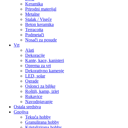
Keramika
Prirodni materijal
Metalne
Stalak / Viseće
Beton keramika
Terracotta
Podmetači
Nosači za posude
Vrt
Alati
Dekoracije
Kante, kace, kanisteri
Oprema za vrt
Dekorativno kamenje
LED, solar
Ograde
Oslonci za biljke
Roštilj, kamp, izlet
Rukavice
Navodnjavanje
Ostala sredstva
Gnojiva
Tekuća hobby
Granulirana hobby
Kristalizirana hobby