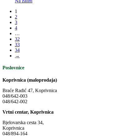
Na zalihi
1
2
3
4
…
32
33
34
→
Poslovnice
Koprivnica (maloprodaja)
Braće Radić 47, Koprivnica
048/642-003
048/642-002
Vrtni centar, Koprivnica
Bjelovarska cesta 34,
Koprivnica
048/894-164