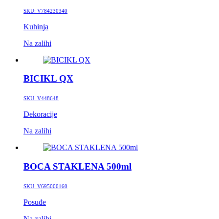
SKU:
V784230340
Kuhinja
Na zalihi
BICIKL QX
SKU:
V448648
Dekoracije
Na zalihi
BOCA STAKLENA 500ml
SKU:
V695000160
Posuđe
Na zalihi