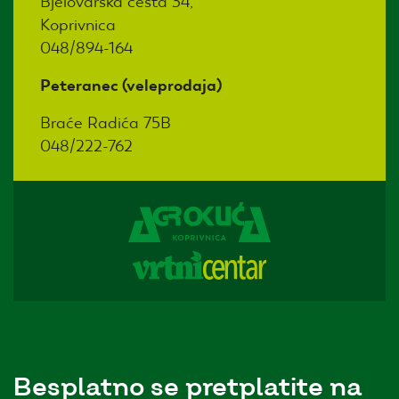
Bjelovarska cesta 34,
Koprivnica
048/894-164
Peteranec (veleprodaja)
Braće Radića 75B
048/222-762
Besplatno se pretplatite na