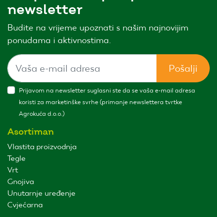
newsletter
Budite na vrijeme upoznati s našim najnovijim
ponudama i aktivnostima.
Pošalji
Prijavom na newsletter suglasni ste da se vaša e-mail adresa
koristi za marketinške svrhe (primanje newslettera tvrtke
Agrokuća d.o.o.)
Asortiman
Vlastita proizvodnja
Tegle
Vrt
Gnojiva
Unutarnje uređenje
Cvjećarna