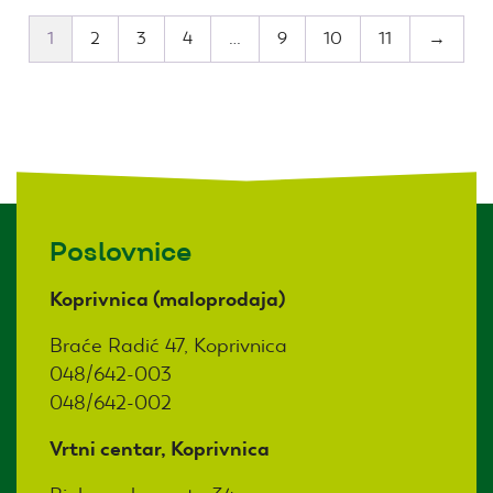
1
2
3
4
…
9
10
11
→
Poslovnice
Koprivnica (maloprodaja)
Braće Radić 47, Koprivnica
048/642-003
048/642-002
Vrtni centar, Koprivnica