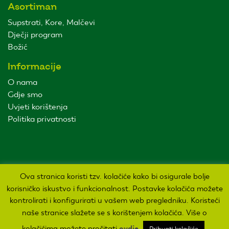
Asortiman
Supstrati, Kore, Malčevi
Dječji program
Božić
Informacije
O nama
Gdje smo
Uvjeti korištenja
Politika privatnosti
Ova stranica koristi tzv. kolačiće kako bi osigurale bolje
korisničko iskustvo i funkcionalnost. Postavke kolačića možete
kontrolirati i konfigurirati u vašem web pregledniku. Koristeći
Sva prava pridržana Agro kuća d.o.o. 2019. Izrada:
naše stranice slažete se s korištenjem kolačića. Više o
kolačićima možete pročitati
ovdje
Prihvati kolačiće