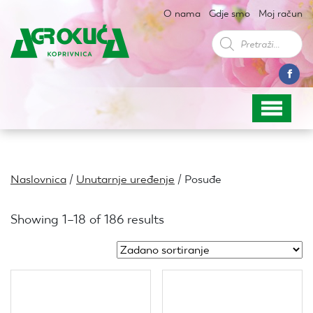
O nama
Gdje smo
Moj račun
Products
search
Naslovnica
/
Unutarnje uređenje
/ Posuđe
Showing 1–18 of 186 results