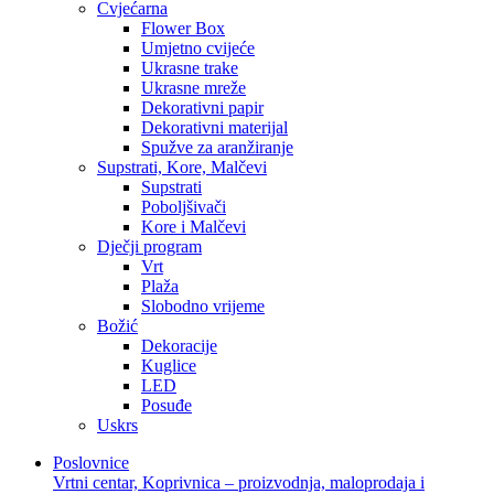
Cvjećarna
Flower Box
Umjetno cvijeće
Ukrasne trake
Ukrasne mreže
Dekorativni papir
Dekorativni materijal
Spužve za aranžiranje
Supstrati, Kore, Malčevi
Supstrati
Poboljšivači
Kore i Malčevi
Dječji program
Vrt
Plaža
Slobodno vrijeme
Božić
Dekoracije
Kuglice
LED
Posuđe
Uskrs
Poslovnice
Vrtni centar, Koprivnica – proizvodnja, maloprodaja i