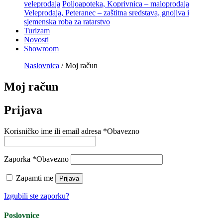
veleprodaja
Poljoapoteka, Koprivnica – maloprodaja
Veleprodaja, Peteranec – zaštitna sredstava, gnojiva i
sjemenska roba za ratarstvo
Turizam
Novosti
Showroom
Naslovnica
/ Moj račun
Moj račun
Prijava
Korisničko ime ili email adresa
*
Obavezno
Zaporka
*
Obavezno
Zapamti me
Prijava
Izgubili ste zaporku?
Poslovnice