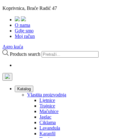
Koprivnica, Braće Radić 47
O nama
Gdje smo
Moj račun
Agro kuća
Products search
Katalog
Vlastita proizvodnja
Ljetnice
Trajnice
Maćuhice
Jaglac
Ciklama
Lavandula
Karanfil