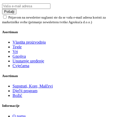
Pošalji
Prijavom na newsletter suglasni ste da se vaša e-mail adresa koristi za
marketinške svrhe (primanje newslettera tvrtke Agrokuća d.o.o.)
Asortiman
Vlastita proizvodnja
Tegle
Vrt
Gnojiva
Unutarnje uređenje
Cvjećarna
Asortiman
Supstrati, Kore, Malčevi
Dječji program
Božić
Informacije
O nama