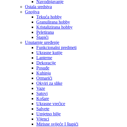
Navodnjavanje
Ostala sredstva
Gnojiva
Tekuća hobby
Granulirana hobby
Kristalizirana hobby
Peletirana
Štapići
Unutarnje uređenje
Funkcionalni predmeti
Ukrasne kutije
Lanterne
Dekoracije
Posuđe
Kuhinja
Ormarići
Okviri za slike
Vaze
Satovi
Košare
Ukrasne vrećice
Salvete
Umjetno bilje
Vijenci
Mirisne svijeće I štapići