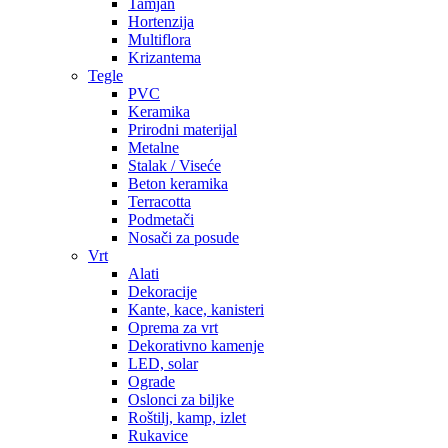
Tamjan
Hortenzija
Multiflora
Krizantema
Tegle
PVC
Keramika
Prirodni materijal
Metalne
Stalak / Viseće
Beton keramika
Terracotta
Podmetači
Nosači za posude
Vrt
Alati
Dekoracije
Kante, kace, kanisteri
Oprema za vrt
Dekorativno kamenje
LED, solar
Ograde
Oslonci za biljke
Roštilj, kamp, izlet
Rukavice