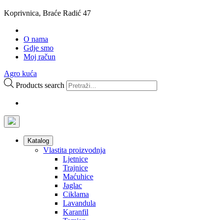
Koprivnica, Braće Radić 47
O nama
Gdje smo
Moj račun
Agro kuća
Products search
Katalog
Vlastita proizvodnja
Ljetnice
Trajnice
Maćuhice
Jaglac
Ciklama
Lavandula
Karanfil