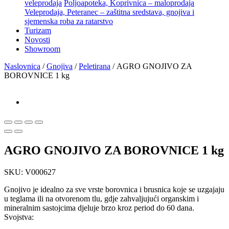
veleprodaja
Poljoapoteka, Koprivnica – maloprodaja
Veleprodaja, Peteranec – zaštitna sredstava, gnojiva i
sjemenska roba za ratarstvo
Turizam
Novosti
Showroom
Naslovnica
/
Gnojiva
/
Peletirana
/ AGRO GNOJIVO ZA
BOROVNICE 1 kg
AGRO GNOJIVO ZA BOROVNICE 1 kg
SKU:
V000627
Gnojivo je idealno za sve vrste borovnica i brusnica koje se uzgajaju
u teglama ili na otvorenom tlu, gdje zahvaljujući organskim i
mineralnim sastojcima djeluje brzo kroz period do 60 dana.
Svojstva: