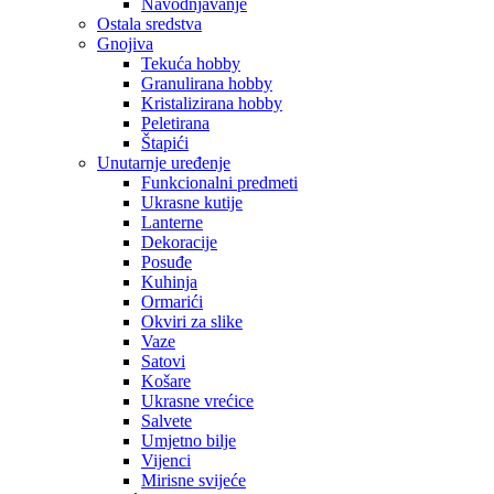
Navodnjavanje
Ostala sredstva
Gnojiva
Tekuća hobby
Granulirana hobby
Kristalizirana hobby
Peletirana
Štapići
Unutarnje uređenje
Funkcionalni predmeti
Ukrasne kutije
Lanterne
Dekoracije
Posuđe
Kuhinja
Ormarići
Okviri za slike
Vaze
Satovi
Košare
Ukrasne vrećice
Salvete
Umjetno bilje
Vijenci
Mirisne svijeće