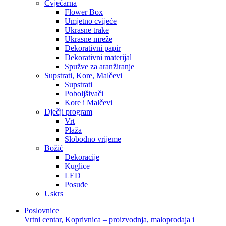
Cvjećarna
Flower Box
Umjetno cvijeće
Ukrasne trake
Ukrasne mreže
Dekorativni papir
Dekorativni materijal
Spužve za aranžiranje
Supstrati, Kore, Malčevi
Supstrati
Poboljšivači
Kore i Malčevi
Dječji program
Vrt
Plaža
Slobodno vrijeme
Božić
Dekoracije
Kuglice
LED
Posuđe
Uskrs
Poslovnice
Vrtni centar, Koprivnica – proizvodnja, maloprodaja i