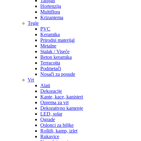
Tamjan
Hortenzija
Multiflora
Krizantema
Tegle
PVC
Keramika
Prirodni materijal
Metalne
Stalak / Viseće
Beton keramika
Terracotta
Podmetači
Nosači za posude
Vrt
Alati
Dekoracije
Kante, kace, kanisteri
Oprema za vrt
Dekorativno kamenje
LED, solar
Ograde
Oslonci za biljke
Roštilj, kamp, izlet
Rukavice