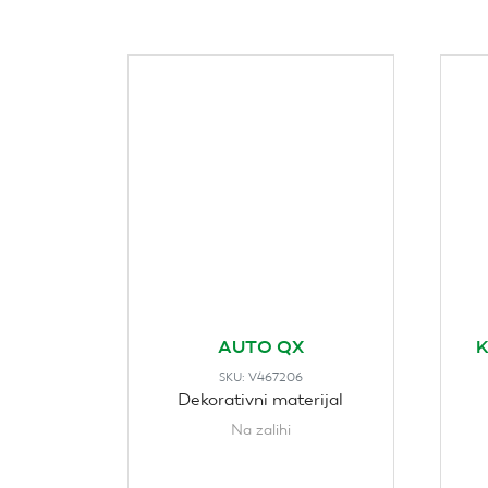
AUTO QX
K
V467206
SKU:
Dekorativni materijal
Na zalihi