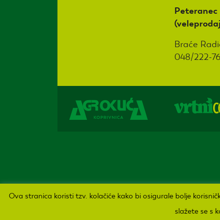
Peteranec
(veleproda
Braće Radi
048/222-7
Sva prava pridržana Agro kuća d.o.o. 2019. Izrada:
Ova stranica koristi tzv. kolačiće kako bi osigurale bolje korisn
slažete se s 