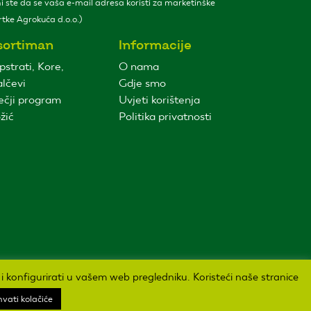
 ste da se vaša e-mail adresa koristi za marketinške
tke Agrokuća d.o.o.)
sortiman
Informacije
pstrati, Kore,
O nama
lčevi
Gdje smo
ečji program
Uvjeti korištenja
žić
Politika privatnosti
i i konfigurirati u vašem web pregledniku. Koristeći naše stranice
hvati kolačiće