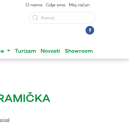
O nama
Gdje smo
Moj račun
Products
search
ce
Turizam
Novosti
Showroom
RAMIČKA
rijal