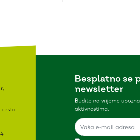
Besplatno se p
newsletter
r,
Budite na vrijeme upozna
aktivnostima.
 cesta
64