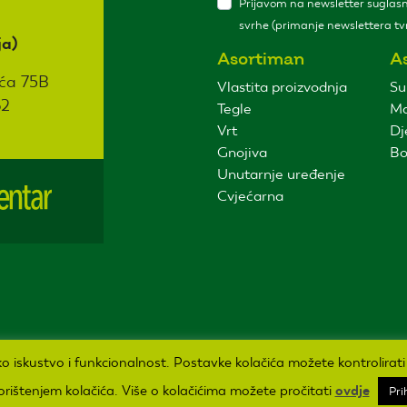
Prijavom na newsletter suglasni
svrhe (primanje newslettera tvr
ja)
Asortiman
A
ća 75B
Vlastita proizvodnja
Su
62
Tegle
Ma
Vrt
Dj
Gnojiva
Bo
Unutarnje uređenje
Cvjećarna
ičko iskustvo i funkcionalnost. Postavke kolačića možete kontrolirat
korištenjem kolačića. Više o kolačićima možete pročitati
ovdje
Pri