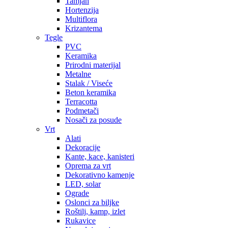
Tamjan
Hortenzija
Multiflora
Krizantema
Tegle
PVC
Keramika
Prirodni materijal
Metalne
Stalak / Viseće
Beton keramika
Terracotta
Podmetači
Nosači za posude
Vrt
Alati
Dekoracije
Kante, kace, kanisteri
Oprema za vrt
Dekorativno kamenje
LED, solar
Ograde
Oslonci za biljke
Roštilj, kamp, izlet
Rukavice