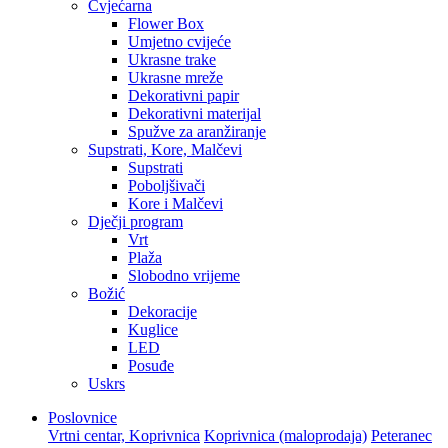
Cvjećarna
Flower Box
Umjetno cvijeće
Ukrasne trake
Ukrasne mreže
Dekorativni papir
Dekorativni materijal
Spužve za aranžiranje
Supstrati, Kore, Malčevi
Supstrati
Poboljšivači
Kore i Malčevi
Dječji program
Vrt
Plaža
Slobodno vrijeme
Božić
Dekoracije
Kuglice
LED
Posuđe
Uskrs
Poslovnice
Vrtni centar, Koprivnica
Koprivnica (maloprodaja)
Peteranec