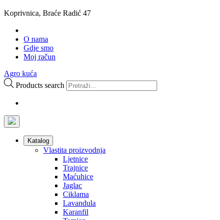
Koprivnica, Braće Radić 47
O nama
Gdje smo
Moj račun
Agro kuća
Products search
Katalog
Vlastita proizvodnja
Ljetnice
Trajnice
Maćuhice
Jaglac
Ciklama
Lavandula
Karanfil