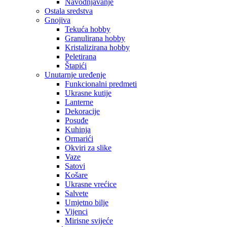
Navodnjavanje
Ostala sredstva
Gnojiva
Tekuća hobby
Granulirana hobby
Kristalizirana hobby
Peletirana
Štapići
Unutarnje uređenje
Funkcionalni predmeti
Ukrasne kutije
Lanterne
Dekoracije
Posuđe
Kuhinja
Ormarići
Okviri za slike
Vaze
Satovi
Košare
Ukrasne vrećice
Salvete
Umjetno bilje
Vijenci
Mirisne svijeće