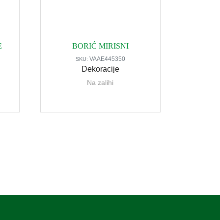
E
BORIĆ MIRISNI
VAAE445350
SKU:
Dekoracije
Na zalihi