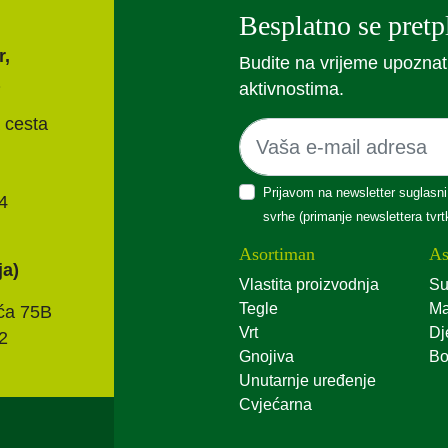
Besplatno se pretpl
r,
Budite na vrijeme upoznat
aktivnostima.
 cesta
Prijavom na newsletter suglasni
4
svrhe (primanje newslettera tvr
Asortiman
As
ja)
Vlastita proizvodnja
Su
Tegle
Ma
ća 75B
Vrt
Dj
2
Gnojiva
Bo
Unutarnje uređenje
Cvjećarna