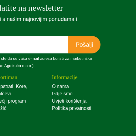
atite na newsletter
i s našim najnovijim ponudama i
Pošalji
 ste da se vaša e-mail adresa koristi za marketinške
tke Agrokuća d.o.o.)
ortiman
Informacije
pstrati, Kore,
O nama
lčevi
Gdje smo
ečji program
Uvjeti korištenja
žić
Politika privatnosti