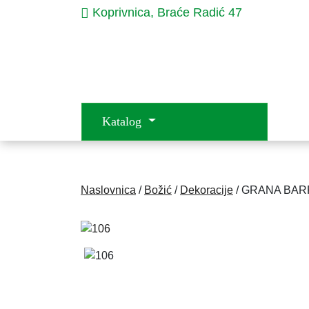
Koprivnica, Braće Radić 47
Katalog
Naslovnica
/
Božić
/
Dekoracije
/ GRANA BAR