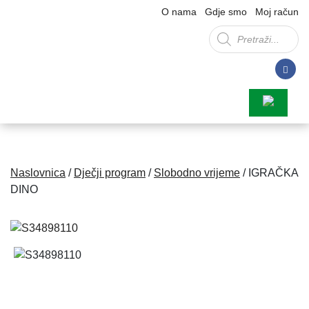
O nama
Gdje smo
Moj račun
Products
search
Naslovnica
/
Dječji program
/
Slobodno vrijeme
/ IGRAČKA
DINO