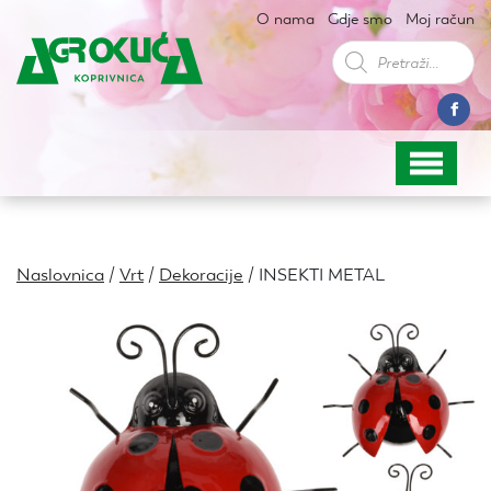
O nama
Gdje smo
Moj račun
Products
search
Naslovnica
/
Vrt
/
Dekoracije
/ INSEKTI METAL