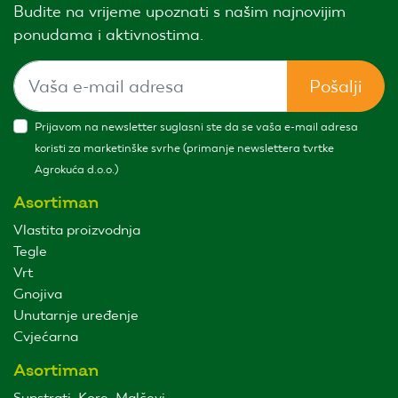
Budite na vrijeme upoznati s našim najnovijim
ponudama i aktivnostima.
Pošalji
Prijavom na newsletter suglasni ste da se vaša e-mail adresa
koristi za marketinške svrhe (primanje newslettera tvrtke
Agrokuća d.o.o.)
Asortiman
Vlastita proizvodnja
Tegle
Vrt
Gnojiva
Unutarnje uređenje
Cvjećarna
Asortiman
Supstrati, Kore, Malčevi