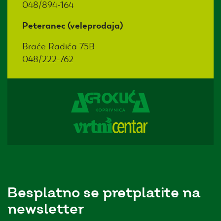
048/894-164
Peteranec (veleprodaja)
Braće Radića 75B
048/222-762
Besplatno se pretplatite na
newsletter