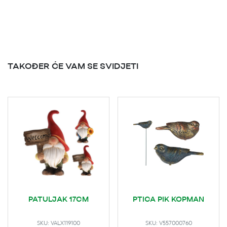
TAKOĐER ĆE VAM SE SVIDJETI
PATULJAK 17CM
PTICA PIK KOPMAN
SKU:
VALX119100
SKU:
V557000760