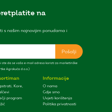
retplatite na
ti s našim najnovijim ponudama i
Pošalji
 ste da se vaša e-mail adresa koristi za marketinške
tke Agrokuća d.o.o.)
sortiman
Informacije
pstrati, Kore,
O nama
lčevi
Gdje smo
ečji program
Uvjeti korištenja
žić
Politika privatnosti