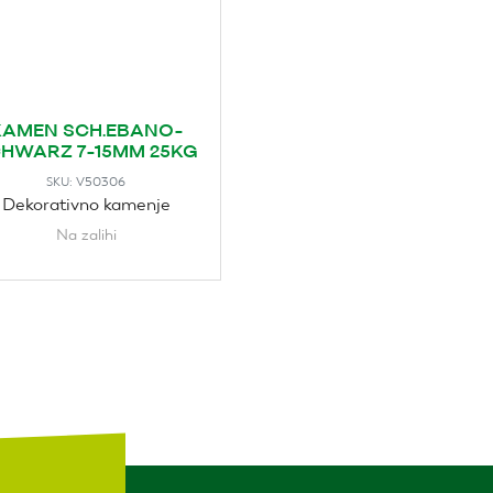
KAMEN SCH.EBANO-
HWARZ 7-15MM 25KG
V50306
SKU:
Dekorativno kamenje
Na zalihi