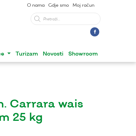
O nama
Gdje smo
Moj račun
Products
search
ce
Turizam
Novosti
Showroom
. Carrara wais
m 25 kg