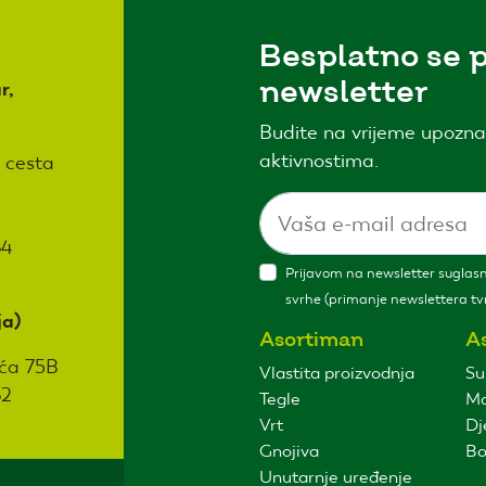
Besplatno se p
newsletter
r,
Budite na vrijeme upozna
aktivnostima.
 cesta
64
Prijavom na newsletter suglasni
svrhe (primanje newslettera tvr
ja)
Asortiman
A
ća 75B
Vlastita proizvodnja
Su
62
Tegle
Ma
Vrt
Dj
Gnojiva
Bo
Unutarnje uređenje