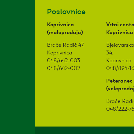
Poslovnice
Koprivnica
Vrtni centa
(maloprodaja)
Koprivnica
Braće Radić 47,
Bjelovarska
Koprivnica
34,
048/642-003
Koprivnica
048/642-002
048/894-1
Peteranec
(veleproda
Braće Radi
048/222-7