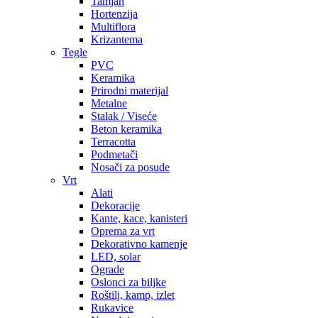
Tamjan
Hortenzija
Multiflora
Krizantema
Tegle
PVC
Keramika
Prirodni materijal
Metalne
Stalak / Viseće
Beton keramika
Terracotta
Podmetači
Nosači za posude
Vrt
Alati
Dekoracije
Kante, kace, kanisteri
Oprema za vrt
Dekorativno kamenje
LED, solar
Ograde
Oslonci za biljke
Roštilj, kamp, izlet
Rukavice