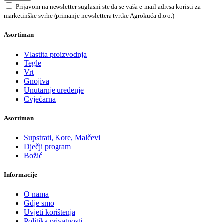
Prijavom na newsletter suglasni ste da se vaša e-mail adresa koristi za
marketinške svrhe (primanje newslettera tvrtke Agrokuća d.o.o.)
Asortiman
Vlastita proizvodnja
Tegle
Vrt
Gnojiva
Unutarnje uređenje
Cvjećarna
Asortiman
Supstrati, Kore, Malčevi
Dječji program
Božić
Informacije
O nama
Gdje smo
Uvjeti korištenja
Politika privatnosti