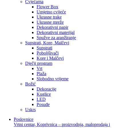
Cvjećarna
Flower Box
Umjetno cvijeće
Ukrasne trake
Ukrasne mreže
Dekorativni papir
Dekorativni materijal
Spužve za aranžiranje
Supstrati, Kore, Malčevi
Supstrati
Poboljšivači
Kore i Malčevi
Dječji program
Vrt
Plaža
Slobodno vrijeme
Božić
Dekoracije
Kuglice
LED
Posuđe
Uskrs
Poslovnice
Vrtni centar, Koprivnica – proizvodnja, maloprodaja i