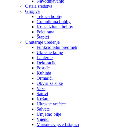
Navodnjavanje
Ostala sredstva
Gnojiva
Tekuća hobby
Granulirana hobby
Kristalizirana hobby
Peletirana
Štapići
Unutarnje uređenje
Funkcionalni predmeti
Ukrasne kutije
Lanterne
Dekoracije
Posuđe
Kuhinja
Ormarići
Okviri za slike
Vaze
Satovi
Košare
Ukrasne vrećice
Salvete
Umjetno bilje
Vijenci
Mirisne svijeće I štapići