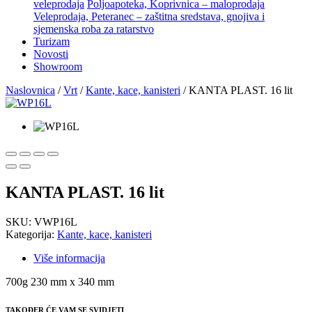
veleprodaja
Poljoapoteka, Koprivnica – maloprodaja
Veleprodaja, Peteranec – zaštitna sredstava, gnojiva i
sjemenska roba za ratarstvo
Turizam
Novosti
Showroom
Naslovnica
/
Vrt
/
Kante, kace, kanisteri
/ KANTA PLAST. 16 lit
KANTA PLAST. 16 lit
SKU:
VWP16L
Kategorija:
Kante, kace, kanisteri
Više informacija
700g 230 mm x 340 mm
TAKOĐER ĆE VAM SE SVIDJETI