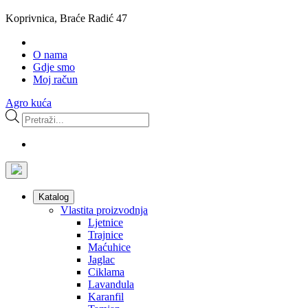
Koprivnica, Braće Radić 47
O nama
Gdje smo
Moj račun
Agro kuća
Products
search
Katalog
Vlastita proizvodnja
Ljetnice
Trajnice
Maćuhice
Jaglac
Ciklama
Lavandula
Karanfil