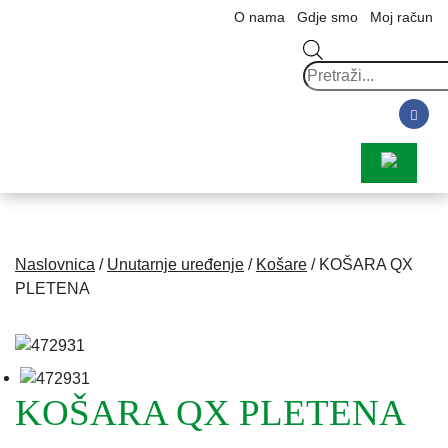
O nama
Gdje smo
Moj račun
Products
search
Naslovnica
/
Unutarnje uređenje
/
Košare
/ KOŠARA QX
PLETENA
KOŠARA QX PLETENA