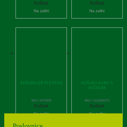
Košare
Košare
Na zalihi
Na zalihi
KOŠARA QX PLETENA
KOŠARA KUBU S
RUČKOM
SKU:
V472930
SKU:
VJ11600270
Košare
Košare
Na zalihi
Na zalihi
Poslovnice