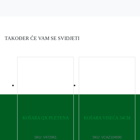
TAKOĐER ĆE VAM SE SVIDJETI
KOŠARA QX PLETENA
KOŠARA VISEĆA 34CM
SKU:
V472961
SKU:
VCAZ104590