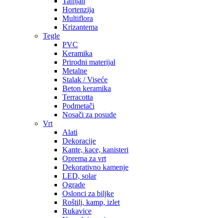
Tamjan
Hortenzija
Multiflora
Krizantema
Tegle
PVC
Keramika
Prirodni materijal
Metalne
Stalak / Viseće
Beton keramika
Terracotta
Podmetači
Nosači za posude
Vrt
Alati
Dekoracije
Kante, kace, kanisteri
Oprema za vrt
Dekorativno kamenje
LED, solar
Ograde
Oslonci za biljke
Roštilj, kamp, izlet
Rukavice