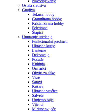
Navodnjavanje
Ostala sredstva
Gnojiva
Tekuća hobby
Granulirana hobby
Kristalizirana hobby
Peletirana
Štapići
Unutarnje uređenje
Funkcionalni predmeti
Ukrasne kutije
Lanterne
Dekoracije
Posuđe
Kuhinja
Ormarići
Okviri za slike
Vaze
Satovi
Košare
Ukrasne vrećice
Salvete
Umjetno bilje
Vijenci
Mirisne svijeće