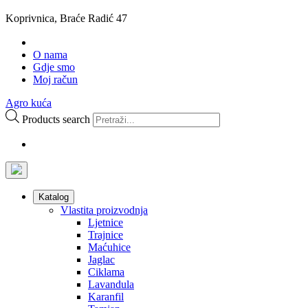
Koprivnica, Braće Radić 47
O nama
Gdje smo
Moj račun
Agro kuća
Products search
Katalog
Vlastita proizvodnja
Ljetnice
Trajnice
Maćuhice
Jaglac
Ciklama
Lavandula
Karanfil