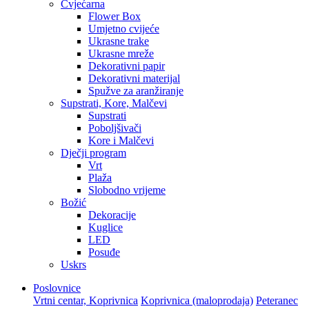
Cvjećarna
Flower Box
Umjetno cvijeće
Ukrasne trake
Ukrasne mreže
Dekorativni papir
Dekorativni materijal
Spužve za aranžiranje
Supstrati, Kore, Malčevi
Supstrati
Poboljšivači
Kore i Malčevi
Dječji program
Vrt
Plaža
Slobodno vrijeme
Božić
Dekoracije
Kuglice
LED
Posuđe
Uskrs
Poslovnice
Vrtni centar, Koprivnica
Koprivnica (maloprodaja)
Peteranec