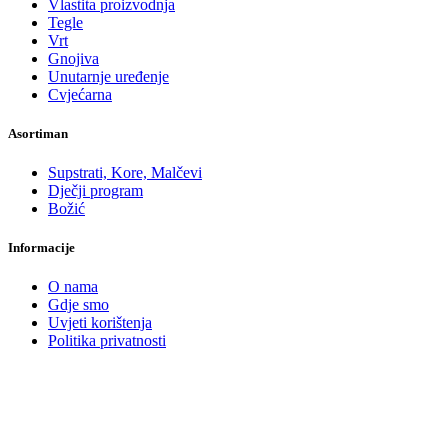
Vlastita proizvodnja
Tegle
Vrt
Gnojiva
Unutarnje uređenje
Cvjećarna
Asortiman
Supstrati, Kore, Malčevi
Dječji program
Božić
Informacije
O nama
Gdje smo
Uvjeti korištenja
Politika privatnosti