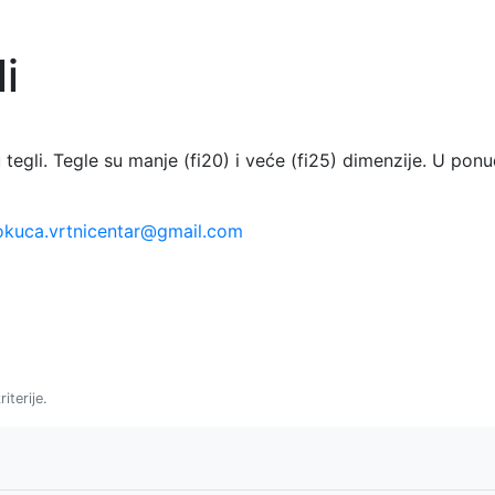
i
tegli. Tegle su manje (fi20) i veće (fi25) dimenzije. U pon
okuca.vrtnicentar@gmail.com
iterije.