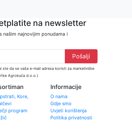
etplatite na newsletter
 s našim najnovijim ponudama i
Pošalji
i ste da se vaša e-mail adresa koristi za marketinške
vrtke Agrokuća d.o.o.)
sortiman
Informacije
pstrati, Kore,
O nama
lčevi
Gdje smo
ečji program
Uvjeti korištenja
žić
Politika privatnosti