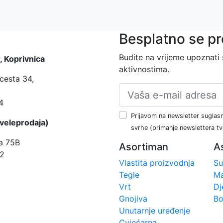
Besplatno se pr
Budite na vrijeme upoznati
, Koprivnica
aktivnostima.
cesta 34,
4
Prijavom na newsletter suglasn
veleprodaja)
svrhe (primanje newslettera t
a 75B
Asortiman
A
2
Vlastita proizvodnja
Su
Tegle
Ma
Vrt
Dj
Gnojiva
Bo
Unutarnje uređenje
Cvjećarna