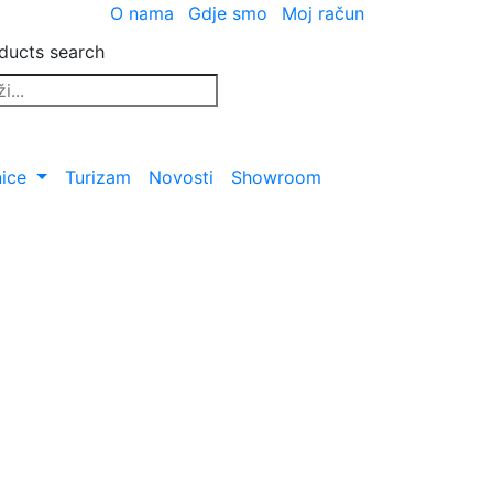
O nama
Gdje smo
Moj račun
ducts search
nice
Turizam
Novosti
Showroom