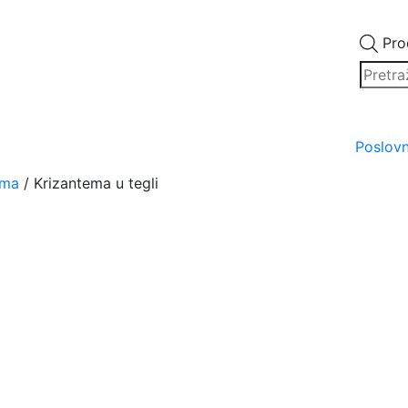
Pro
Poslov
ema
/ Krizantema u tegli