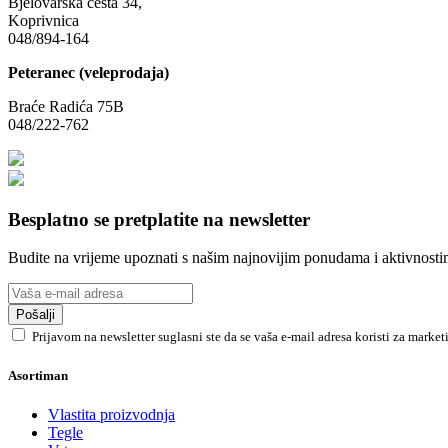
Bjelovarska cesta 34,
Koprivnica
048/894-164
Peteranec (veleprodaja)
Braće Radića 75B
048/222-762
Besplatno se pretplatite na newsletter
Budite na vrijeme upoznati s našim najnovijim ponudama i aktivnosti
Pošalji
Prijavom na newsletter suglasni ste da se vaša e-mail adresa koristi za marke
Asortiman
Vlastita proizvodnja
Tegle