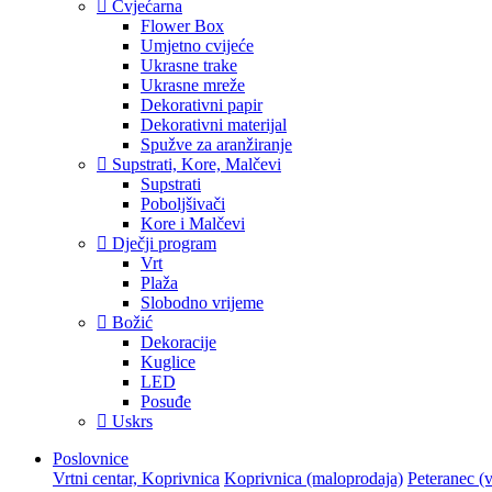
Cvjećarna
Flower Box
Umjetno cvijeće
Ukrasne trake
Ukrasne mreže
Dekorativni papir
Dekorativni materijal
Spužve za aranžiranje
Supstrati, Kore, Malčevi
Supstrati
Poboljšivači
Kore i Malčevi
Dječji program
Vrt
Plaža
Slobodno vrijeme
Božić
Dekoracije
Kuglice
LED
Posuđe
Uskrs
Poslovnice
Vrtni centar, Koprivnica
Koprivnica (maloprodaja)
Peteranec (