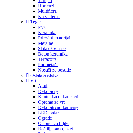
Tamjan
Hortenzija
Multiflora
Krizantema
Tegle
PVC
Keramika
Prirodni materijal
Metalne
Stalak / Viseće
Beton keramika
Terracotta
Podmetači
Nosači za posude
Ostala sredstva
Vrt
Alati
Dekoracije
Kante, kace, kanisteri
Oprema za vrt
Dekorativno kamenje
LED, solar
Ograde
Oslonci za biljke
Roštilj, kamp, izlet