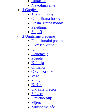
Rukavice
Navodnjavanje
Gnojiva
Tekuća hobby
Granulirana hobby
Kristalizirana hobby
Peletirana
Štapići
Unutarnje uređenje
Funkcionalni predmeti
Ukrasne kutije
Lanterne
Dekoracije
Posuđe
Kuhinja
Ormarići
Okviri za slike
Vaze
Satovi
Košare
Ukrasne vrećice
Salvete
Umjetno bilje
Vijenci
Mirisne svijeće