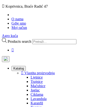
Koprivnica, Braće Radić 47
O nama
Gdje smo
Moj račun
Agro kuća
Products search
Katalog
Vlastita proizvodnja
Ljetnice
Trajnice
Maćuhice
Jaglac
Ciklama
Lavandula
Karanfil