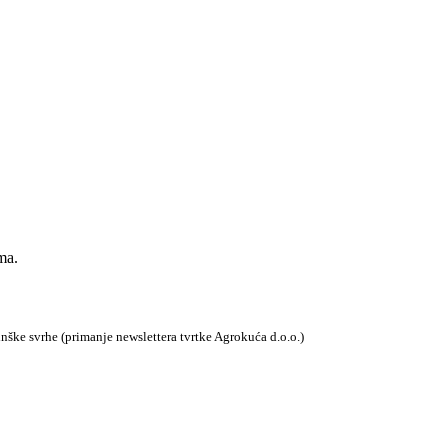
ma.
tinške svrhe (primanje newslettera tvrtke Agrokuća d.o.o.)