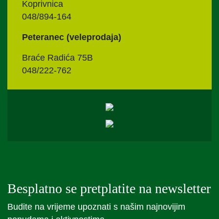
Koprivnica
048/894-164
Peteranec (veleprodaja)
Braće Radića 75B
048/222-762
Besplatno se pretplatite na newsletter
Budite na vrijeme upoznati s našim najnovijim