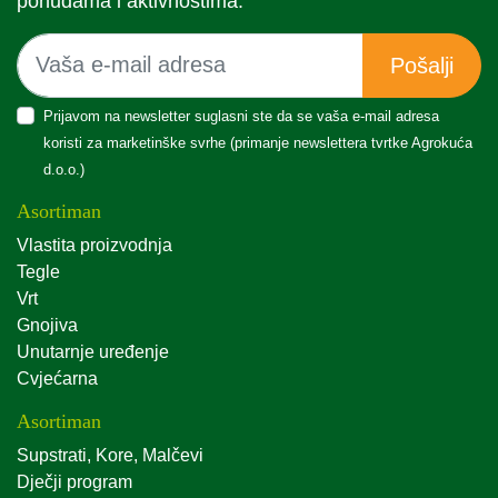
ponudama i aktivnostima.
Pošalji
Prijavom na newsletter suglasni ste da se vaša e-mail adresa
koristi za marketinške svrhe (primanje newslettera tvrtke Agrokuća
d.o.o.)
Asortiman
Vlastita proizvodnja
Tegle
Vrt
Gnojiva
Unutarnje uređenje
Cvjećarna
Asortiman
Supstrati, Kore, Malčevi
Dječji program