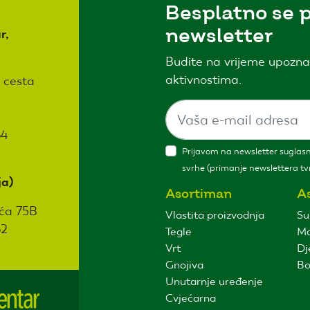
Besplatno se p
newsletter
r,
Budite na vrijeme upozna
aktivnostima.
 cesta
64
Prijavom na newsletter suglasni
svrhe (primanje newslettera tvr
ja)
Asortiman
A
ća 75B
Vlastita proizvodnja
Su
62
Tegle
Ma
Vrt
Dj
Gnojiva
Bo
Unutarnje uređenje
Cvjećarna