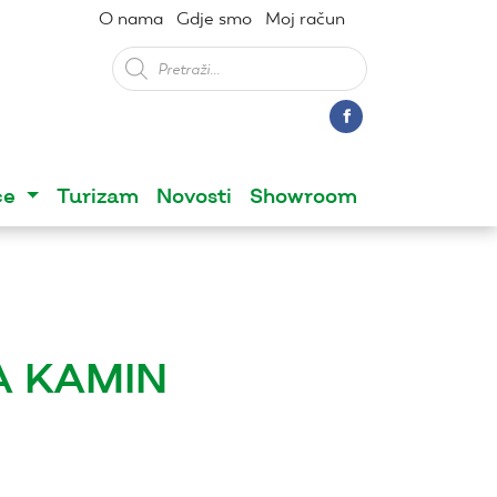
O nama
Gdje smo
Moj račun
Products
search
ce
Turizam
Novosti
Showroom
 KAMIN