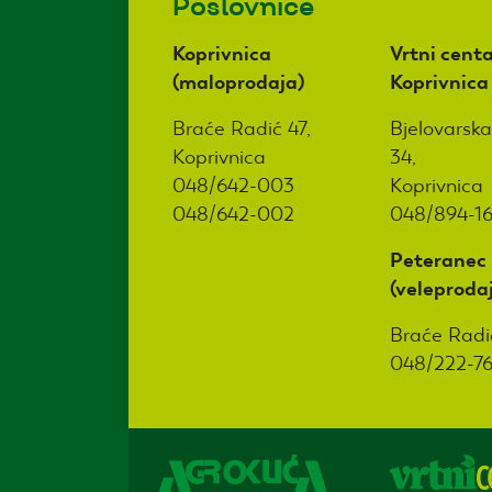
Poslovnice
Koprivnica
Vrtni centa
(maloprodaja)
Koprivnica
Braće Radić 47,
Bjelovarska
Koprivnica
34,
048/642-003
Koprivnica
048/642-002
048/894-1
Peteranec
(veleproda
Braće Radi
048/222-7