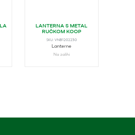
ELA
LANTERNA S METAL
RUČKOM KOOP
VNB1202230
SKU:
Lanterne
Na zalihi