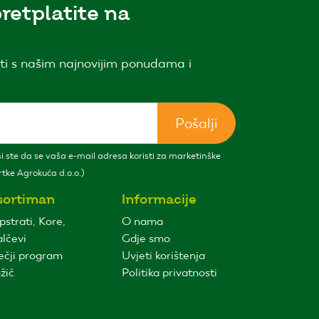
retplatite na
ti s našim najnovijim ponudama i
Pošalji
 ste da se vaša e-mail adresa koristi za marketinške
tke Agrokuća d.o.o.)
sortiman
Informacije
pstrati, Kore,
O nama
lčevi
Gdje smo
ečji program
Uvjeti korištenja
žić
Politika privatnosti