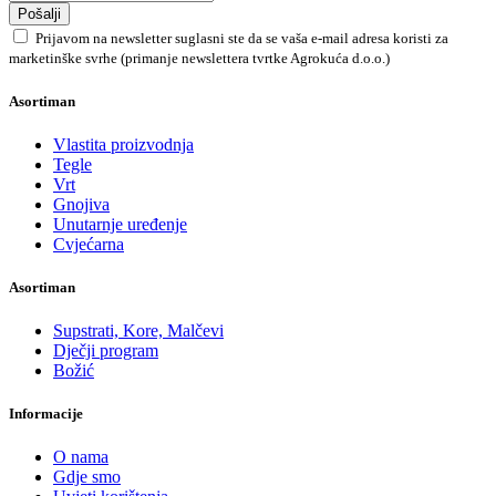
Pošalji
Prijavom na newsletter suglasni ste da se vaša e-mail adresa koristi za
marketinške svrhe (primanje newslettera tvrtke Agrokuća d.o.o.)
Asortiman
Vlastita proizvodnja
Tegle
Vrt
Gnojiva
Unutarnje uređenje
Cvjećarna
Asortiman
Supstrati, Kore, Malčevi
Dječji program
Božić
Informacije
O nama
Gdje smo