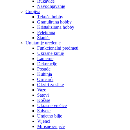
Rukavice
Navodnjavanje
Gnojiva
Tekuća hobby
Granulirana hobby
Kristalizirana hobby
Peletirana
Štapići
Unutarnje uređenje
Funkcionalni predmeti
Ukrasne kutije
Lanterne
Dekoracije
Posuđe
Kuhinja
Ormarići
Okviri za slike
Vaze
Satovi
Košare
Ukrasne vrećice
Salvete
Umjetno bilje
Vijenci
Mirisne svijeće