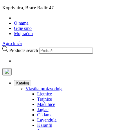
Koprivnica, Braće Radić 47
O nama
Gdje smo
Moj račun
Agro kuća
Products search
Katalog
Vlastita proizvodnja
Ljetnice
Trajnice
Maćuhice
Jaglac
Ciklama
Lavandula
Karanfil