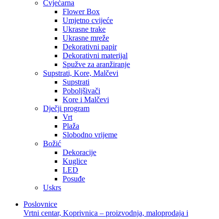
Cvjećarna
Flower Box
Umjetno cvijeće
Ukrasne trake
Ukrasne mreže
Dekorativni papir
Dekorativni materijal
Spužve za aranžiranje
Supstrati, Kore, Malčevi
Supstrati
Poboljšivači
Kore i Malčevi
Dječji program
Vrt
Plaža
Slobodno vrijeme
Božić
Dekoracije
Kuglice
LED
Posuđe
Uskrs
Poslovnice
Vrtni centar, Koprivnica – proizvodnja, maloprodaja i