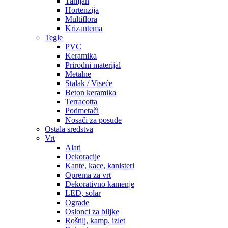
Tamjan
Hortenzija
Multiflora
Krizantema
Tegle
PVC
Keramika
Prirodni materijal
Metalne
Stalak / Viseće
Beton keramika
Terracotta
Podmetači
Nosači za posude
Ostala sredstva
Vrt
Alati
Dekoracije
Kante, kace, kanisteri
Oprema za vrt
Dekorativno kamenje
LED, solar
Ograde
Oslonci za biljke
Roštilj, kamp, izlet