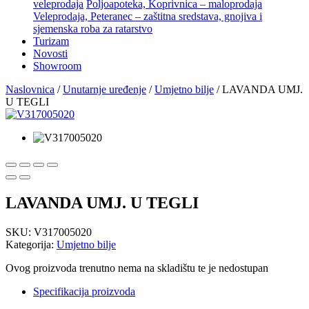
veleprodaja
Poljoapoteka, Koprivnica – maloprodaja
Veleprodaja, Peteranec – zaštitna sredstava, gnojiva i
sjemenska roba za ratarstvo
Turizam
Novosti
Showroom
Naslovnica
/
Unutarnje uređenje
/
Umjetno bilje
/ LAVANDA UMJ.
U TEGLI
LAVANDA UMJ. U TEGLI
SKU:
V317005020
Kategorija:
Umjetno bilje
Ovog proizvoda trenutno nema na skladištu te je nedostupan
Specifikacija proizvoda