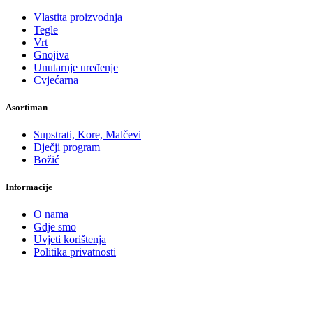
Vlastita proizvodnja
Tegle
Vrt
Gnojiva
Unutarnje uređenje
Cvjećarna
Asortiman
Supstrati, Kore, Malčevi
Dječji program
Božić
Informacije
O nama
Gdje smo
Uvjeti korištenja
Politika privatnosti