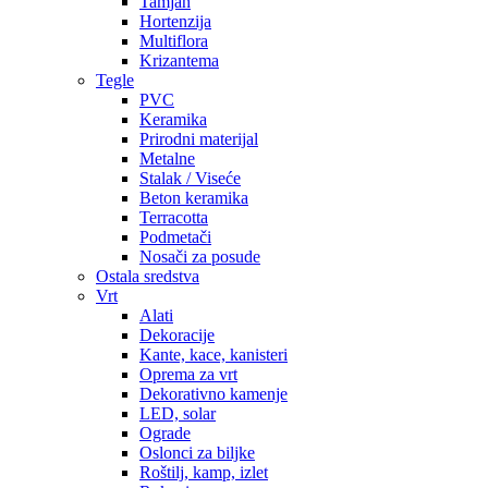
Tamjan
Hortenzija
Multiflora
Krizantema
Tegle
PVC
Keramika
Prirodni materijal
Metalne
Stalak / Viseće
Beton keramika
Terracotta
Podmetači
Nosači za posude
Ostala sredstva
Vrt
Alati
Dekoracije
Kante, kace, kanisteri
Oprema za vrt
Dekorativno kamenje
LED, solar
Ograde
Oslonci za biljke
Roštilj, kamp, izlet