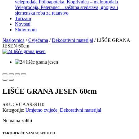
veleprodaja
Poljoapoteka, Koprivnica – maloprodaja
Veleprodaja, Peteranec – zaštitna sredstava, gnojiva i
sjemenska roba za ratarstvo
Turizam
Novosti
Showroom
Naslovnica
/
Cvjećarna
/
Dekorativni materijal
/ LIŠĆE GRANA
JESEN 60cm
LIŠĆE GRANA JESEN 60cm
SKU:
VCAA939110
Kategorije:
Umjetno cvijeće
,
Dekorativni materijal
Nema na zalihi
TAKOĐER ĆE VAM SE SVIDJETI