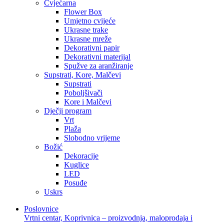
Cvjećarna
Flower Box
Umjetno cvijeće
Ukrasne trake
Ukrasne mreže
Dekorativni papir
Dekorativni materijal
Spužve za aranžiranje
Supstrati, Kore, Malčevi
Supstrati
Poboljšivači
Kore i Malčevi
Dječji program
Vrt
Plaža
Slobodno vrijeme
Božić
Dekoracije
Kuglice
LED
Posuđe
Uskrs
Poslovnice
Vrtni centar, Koprivnica – proizvodnja, maloprodaja i