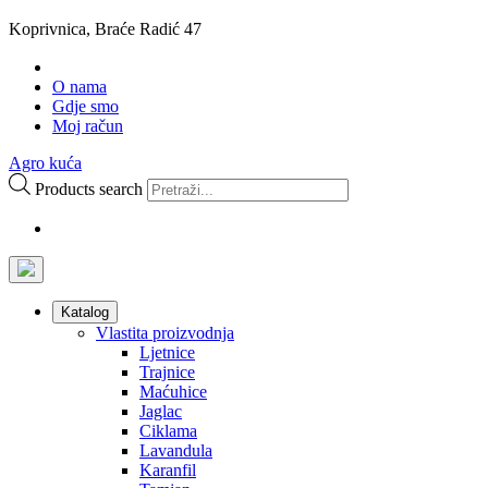
Koprivnica, Braće Radić 47
O nama
Gdje smo
Moj račun
Agro kuća
Products search
Katalog
Vlastita proizvodnja
Ljetnice
Trajnice
Maćuhice
Jaglac
Ciklama
Lavandula
Karanfil