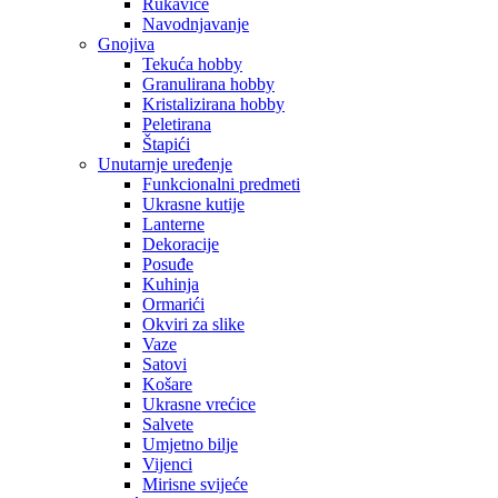
Rukavice
Navodnjavanje
Gnojiva
Tekuća hobby
Granulirana hobby
Kristalizirana hobby
Peletirana
Štapići
Unutarnje uređenje
Funkcionalni predmeti
Ukrasne kutije
Lanterne
Dekoracije
Posuđe
Kuhinja
Ormarići
Okviri za slike
Vaze
Satovi
Košare
Ukrasne vrećice
Salvete
Umjetno bilje
Vijenci
Mirisne svijeće