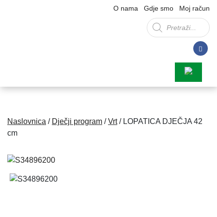
O nama
Gdje smo
Moj račun
Products
search
Naslovnica
/
Dječji program
/
Vrt
/ LOPATICA DJEČJA 42
cm