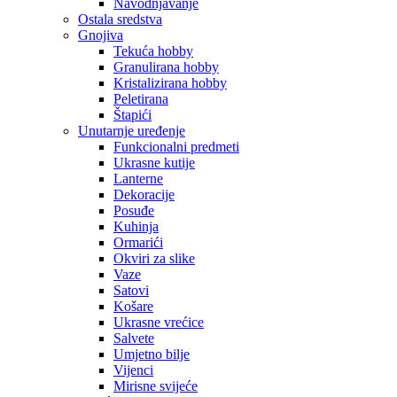
Navodnjavanje
Ostala sredstva
Gnojiva
Tekuća hobby
Granulirana hobby
Kristalizirana hobby
Peletirana
Štapići
Unutarnje uređenje
Funkcionalni predmeti
Ukrasne kutije
Lanterne
Dekoracije
Posuđe
Kuhinja
Ormarići
Okviri za slike
Vaze
Satovi
Košare
Ukrasne vrećice
Salvete
Umjetno bilje
Vijenci
Mirisne svijeće