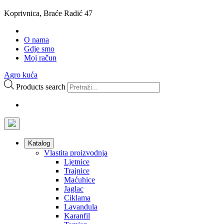
Koprivnica, Braće Radić 47
O nama
Gdje smo
Moj račun
Agro kuća
Products search
Katalog
Vlastita proizvodnja
Ljetnice
Trajnice
Maćuhice
Jaglac
Ciklama
Lavandula
Karanfil