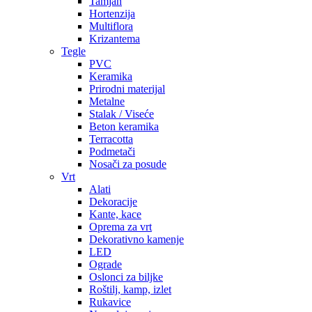
Tamjan
Hortenzija
Multiflora
Krizantema
Tegle
PVC
Keramika
Prirodni materijal
Metalne
Stalak / Viseće
Beton keramika
Terracotta
Podmetači
Nosači za posude
Vrt
Alati
Dekoracije
Kante, kace
Oprema za vrt
Dekorativno kamenje
LED
Ograde
Oslonci za biljke
Roštilj, kamp, izlet
Rukavice