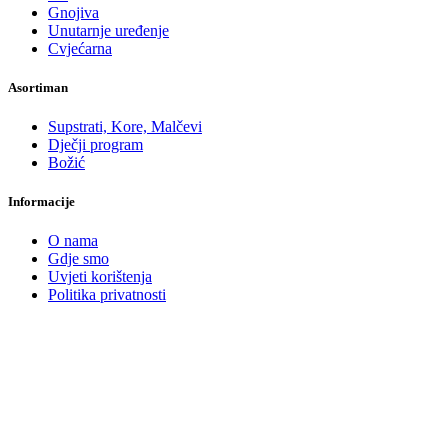
Gnojiva
Unutarnje uređenje
Cvjećarna
Asortiman
Supstrati, Kore, Malčevi
Dječji program
Božić
Informacije
O nama
Gdje smo
Uvjeti korištenja
Politika privatnosti