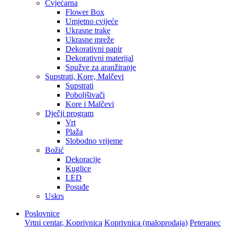
Cvjećarna
Flower Box
Umjetno cvijeće
Ukrasne trake
Ukrasne mreže
Dekorativni papir
Dekorativni materijal
Spužve za aranžiranje
Supstrati, Kore, Malčevi
Supstrati
Poboljšivači
Kore i Malčevi
Dječji program
Vrt
Plaža
Slobodno vrijeme
Božić
Dekoracije
Kuglice
LED
Posuđe
Uskrs
Poslovnice
Vrtni centar, Koprivnica
Koprivnica (maloprodaja)
Peteranec