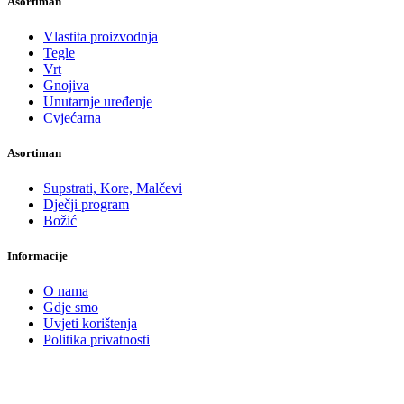
Asortiman
Vlastita proizvodnja
Tegle
Vrt
Gnojiva
Unutarnje uređenje
Cvjećarna
Asortiman
Supstrati, Kore, Malčevi
Dječji program
Božić
Informacije
O nama
Gdje smo
Uvjeti korištenja
Politika privatnosti