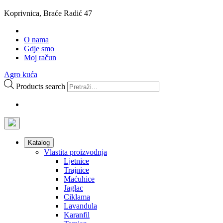
Koprivnica, Braće Radić 47
O nama
Gdje smo
Moj račun
Agro kuća
Products search
Katalog
Vlastita proizvodnja
Ljetnice
Trajnice
Maćuhice
Jaglac
Ciklama
Lavandula
Karanfil