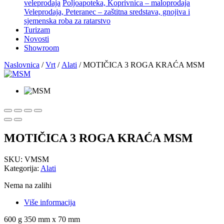
veleprodaja
Poljoapoteka, Koprivnica – maloprodaja
Veleprodaja, Peteranec – zaštitna sredstava, gnojiva i
sjemenska roba za ratarstvo
Turizam
Novosti
Showroom
Naslovnica
/
Vrt
/
Alati
/ MOTIČICA 3 ROGA KRAĆA MSM
MOTIČICA 3 ROGA KRAĆA MSM
SKU:
VMSM
Kategorija:
Alati
Nema na zalihi
Više informacija
600 g 350 mm x 70 mm