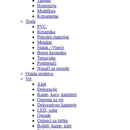
Tamjan
Hortenzija
Multiflora
Krizantema
Tegle
PVC
Keramika
Prirodni materijal
Metalne
Stalak / Viseće
Beton keramika
Terracotta
Podmetači
Nosači za posude
Ostala sredstva
Vrt
Alati
Dekoracije
Kante, kace, kanisteri
Oprema za vrt
Dekorativno kamenje
LED, solar
Ograde
Oslonci za biljke
Roštilj, kamp, izlet