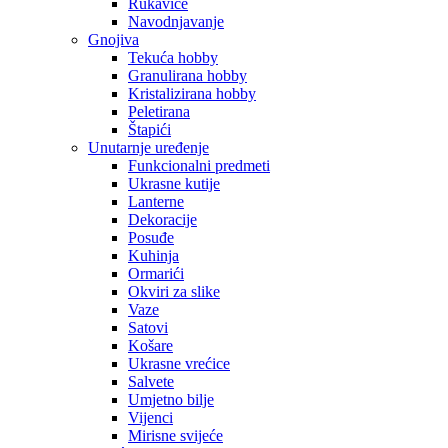
Rukavice
Navodnjavanje
Gnojiva
Tekuća hobby
Granulirana hobby
Kristalizirana hobby
Peletirana
Štapići
Unutarnje uređenje
Funkcionalni predmeti
Ukrasne kutije
Lanterne
Dekoracije
Posuđe
Kuhinja
Ormarići
Okviri za slike
Vaze
Satovi
Košare
Ukrasne vrećice
Salvete
Umjetno bilje
Vijenci
Mirisne svijeće