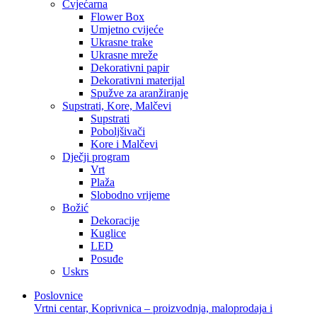
Cvjećarna
Flower Box
Umjetno cvijeće
Ukrasne trake
Ukrasne mreže
Dekorativni papir
Dekorativni materijal
Spužve za aranžiranje
Supstrati, Kore, Malčevi
Supstrati
Poboljšivači
Kore i Malčevi
Dječji program
Vrt
Plaža
Slobodno vrijeme
Božić
Dekoracije
Kuglice
LED
Posuđe
Uskrs
Poslovnice
Vrtni centar, Koprivnica – proizvodnja, maloprodaja i