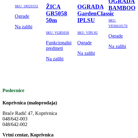
OGRADA
ŽICA
OGRADA
SKU:
18020332
BAMBOO
GR5058
GardenClassic
Ograde
50m
IPLSU
SKU:
Na zalihi
V836610170
SKU:
VGR5058
SKU:
VIPLSU
Ograde
Funkcionalni
Ograde
Na zalihi
predmeti
Na zalihi
Na zalihi
Poslovnice
Koprivnica (maloprodaja)
Braće Radić 47, Koprivnica
048/642-003
048/642-002
Vrtni centar, Koprivnica