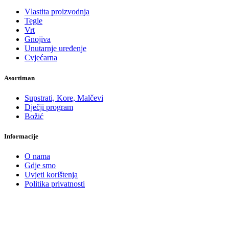
Vlastita proizvodnja
Tegle
Vrt
Gnojiva
Unutarnje uređenje
Cvjećarna
Asortiman
Supstrati, Kore, Malčevi
Dječji program
Božić
Informacije
O nama
Gdje smo
Uvjeti korištenja
Politika privatnosti