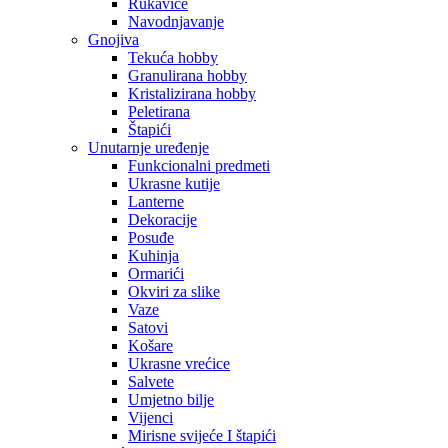
Rukavice
Navodnjavanje
Gnojiva
Tekuća hobby
Granulirana hobby
Kristalizirana hobby
Peletirana
Štapići
Unutarnje uređenje
Funkcionalni predmeti
Ukrasne kutije
Lanterne
Dekoracije
Posuđe
Kuhinja
Ormarići
Okviri za slike
Vaze
Satovi
Košare
Ukrasne vrećice
Salvete
Umjetno bilje
Vijenci
Mirisne svijeće I štapići