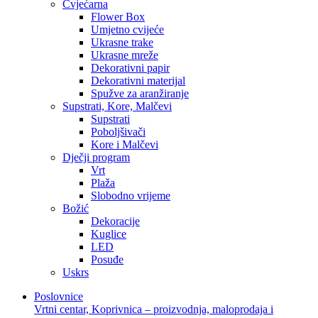
Cvjećarna
Flower Box
Umjetno cvijeće
Ukrasne trake
Ukrasne mreže
Dekorativni papir
Dekorativni materijal
Spužve za aranžiranje
Supstrati, Kore, Malčevi
Supstrati
Poboljšivači
Kore i Malčevi
Dječji program
Vrt
Plaža
Slobodno vrijeme
Božić
Dekoracije
Kuglice
LED
Posuđe
Uskrs
Poslovnice
Vrtni centar, Koprivnica – proizvodnja, maloprodaja i