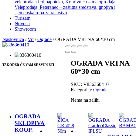
veleprodaja
Poljoapoteka, Koprivnica – maloprodaja
Veleprodaja, Peteranec – zaštitna sredstava, gnojiva i
sjemenska roba za ratarstvo
Turizam
Novosti
Showroom
Naslovnica
/
Vrt
/
Ograde
/ OGRADA VRTNA 60*30 cm
OGRADA VRTNA
TAKOĐER ĆE VAM SE SVIDJETI
60*30 cm
SKU:
V836360410
Kategorija:
Ograde
Nema na zalihi
OGRADA
SKLOPIVA
KOOP.