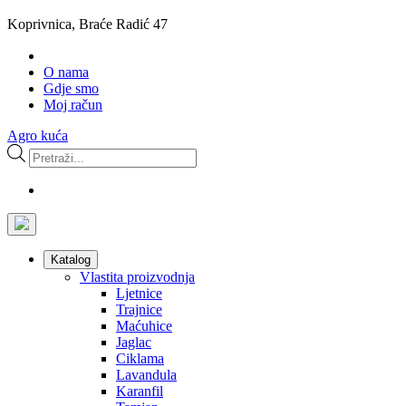
Koprivnica, Braće Radić 47
O nama
Gdje smo
Moj račun
Agro kuća
Products
search
Katalog
Vlastita proizvodnja
Ljetnice
Trajnice
Maćuhice
Jaglac
Ciklama
Lavandula
Karanfil