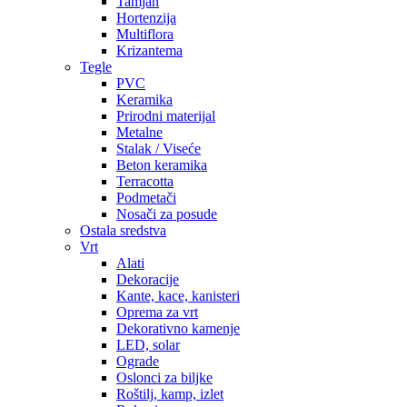
Tamjan
Hortenzija
Multiflora
Krizantema
Tegle
PVC
Keramika
Prirodni materijal
Metalne
Stalak / Viseće
Beton keramika
Terracotta
Podmetači
Nosači za posude
Ostala sredstva
Vrt
Alati
Dekoracije
Kante, kace, kanisteri
Oprema za vrt
Dekorativno kamenje
LED, solar
Ograde
Oslonci za biljke
Roštilj, kamp, izlet