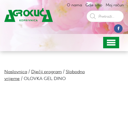
O nama
Gdje smo
Moj račun
Products
search
Naslovnica
/
Dječji program
/
Slobodno
vrijeme
/ OLOVKA GEL DINO