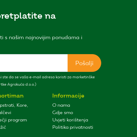
retplatite na
ti s našim najnovijim ponudama i
Pošalji
 ste da se vaša e-mail adresa koristi za marketinške
tke Agrokuća d.o.o.)
sortiman
Informacije
pstrati, Kore,
O nama
lčevi
Gdje smo
ečji program
Uvjeti korištenja
žić
Politika privatnosti