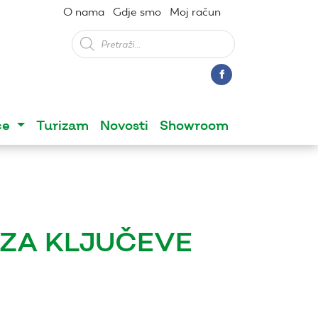
O nama
Gdje smo
Moj račun
Products
search
ce
Turizam
Novosti
Showroom
ZA KLJUČEVE