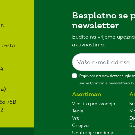
Besplatno se p
newsletter
r,
Budite na vrijeme upozna
aktivnostima.
 cesta
64
Prijavom na newsletter suglasni
svrhe (primanje newslettera tvr
ja)
Asortiman
A
ća 75B
Vlastita proizvodnja
Su
62
Tegle
Ma
Vrt
Dj
Gnojiva
Bo
Unutarnje uređenje