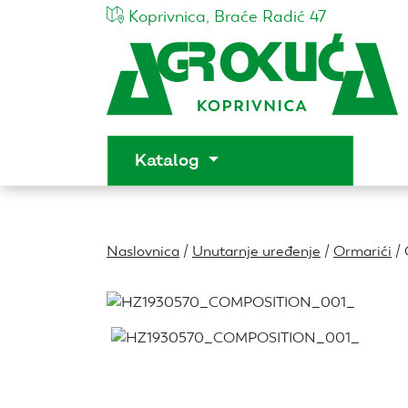
Koprivnica, Braće Radić 47
Katalog
Naslovnica
/
Unutarnje uređenje
/
Ormarići
/