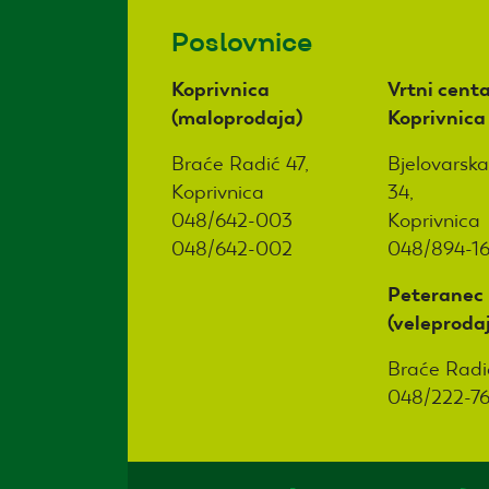
Poslovnice
Koprivnica
Vrtni centa
(maloprodaja)
Koprivnica
Braće Radić 47,
Bjelovarska
Koprivnica
34,
048/642-003
Koprivnica
048/642-002
048/894-1
Peteranec
(veleproda
Braće Radi
048/222-7