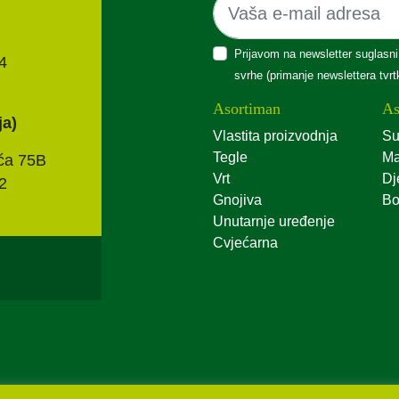
Prijavom na newsletter suglasni
4
svrhe (primanje newslettera tvr
Asortiman
As
ja)
Vlastita proizvodnja
Su
Tegle
Ma
ća 75B
Vrt
Dj
2
Gnojiva
Bo
Unutarnje uređenje
Cvjećarna