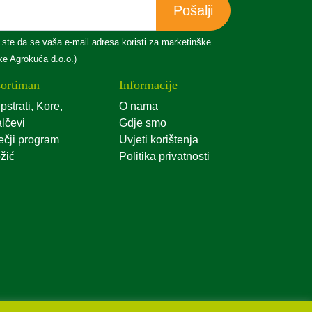
Pošalji
 ste da se vaša e-mail adresa koristi za marketinške
tke Agrokuća d.o.o.)
ortiman
Informacije
pstrati, Kore,
O nama
lčevi
Gdje smo
ečji program
Uvjeti korištenja
žić
Politika privatnosti