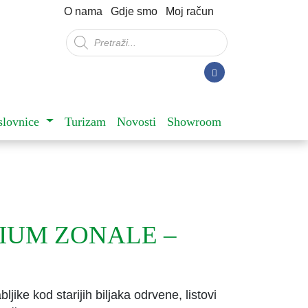
O nama
Gdje smo
Moj račun
Products
search
slovnice
Turizam
Novosti
Showroom
IUM ZONALE –
ljike kod starijih biljaka odrvene, listovi