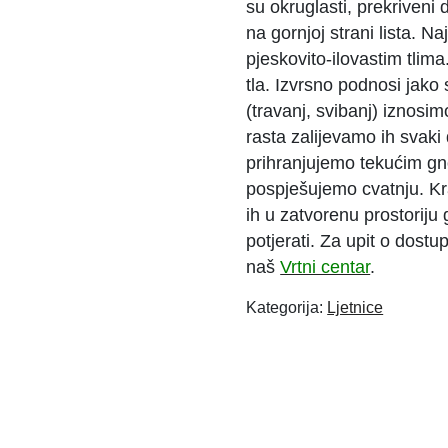
su okruglasti, prekriveni
na gornjoj strani lista. 
pjeskovito-ilovastim tlima
tla. Izvrsno podnosi jak
(travanj, svibanj) iznosi
rasta zalijevamo ih svaki
prihranjujemo tekućim gn
pospješujemo cvatnju. Kr
ih u zatvorenu prostoriju
potjerati. Za upit o dost
naš
Vrtni centar
.
Kategorija:
Ljetnice