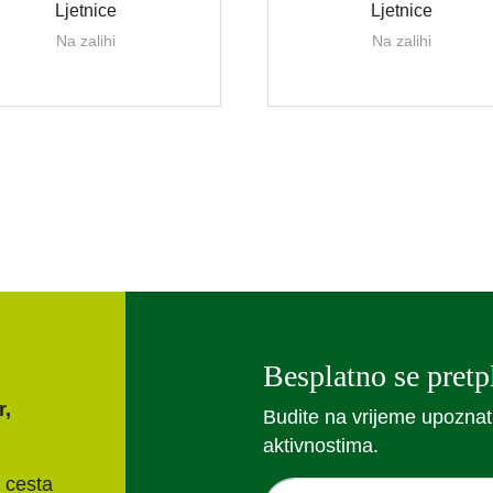
Ljetnice
Ljetnice
Na zalihi
Na zalihi
Besplatno se pretpl
r,
Budite na vrijeme upoznat
aktivnostima.
 cesta