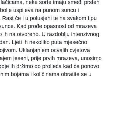
 dlačicama, neke sorte imaju smeđi prsten
Najbolje uspijeva na punom suncu i
. Rast će i u polusjeni te na svakom tipu
o sunce. Kad prođe opasnost od mrazeva
mo ih na otvoreno. U razdoblju intenzivnog
 dan. Ljeti ih nekoliko puta mjesečno
ojivom. Uklanjanjem ocvalih cvjetova
ajem jeseni, prije prvih mrazeva, unosimo
 gdje ih držimo do proljeća kad će ponovo
upnim bojama i količinama obratite se u