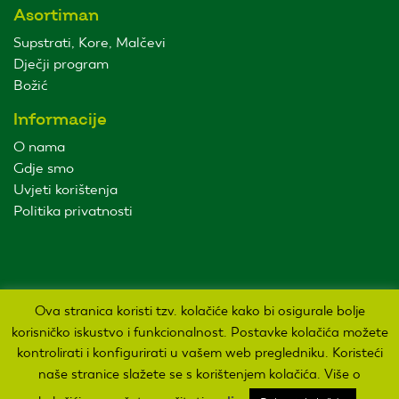
Asortiman
Supstrati, Kore, Malčevi
Dječji program
Božić
Informacije
O nama
Gdje smo
Uvjeti korištenja
Politika privatnosti
Ova stranica koristi tzv. kolačiće kako bi osigurale bolje
korisničko iskustvo i funkcionalnost. Postavke kolačića možete
kontrolirati i konfigurirati u vašem web pregledniku. Koristeći
Sva prava pridržana Agro kuća d.o.o. 2019. Izrada:
naše stranice slažete se s korištenjem kolačića. Više o