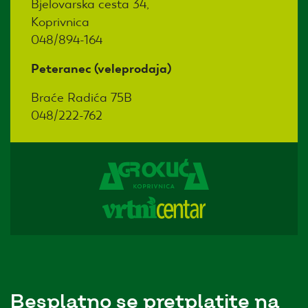
Bjelovarska cesta 34,
Koprivnica
048/894-164
Peteranec (veleprodaja)
Braće Radića 75B
048/222-762
Besplatno se pretplatite na