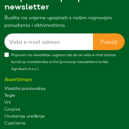
newsletter
Budite na vrijeme upoznati s našim najnovijim
ponudama i aktivnostima.
Pošalji
Prijavom na newsletter suglasni ste da se vaša e-mail adresa
koristi za marketinške svrhe (primanje newslettera tvrtke
Agrokuća d.o.o.)
Asortiman
Vlastita proizvodnja
Tegle
Vrt
Gnojiva
Unutarnje uređenje
Cvjećarna