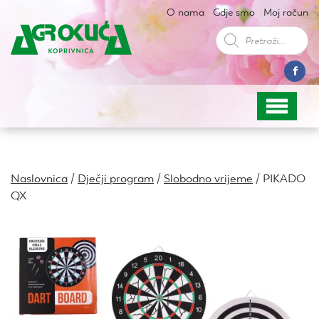
O nama
Gdje smo
Moj račun
Products
search
Naslovnica
/
Dječji program
/
Slobodno vrijeme
/ PIKADO
QX