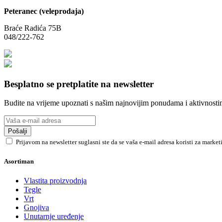
Peteranec (veleprodaja)
Braće Radića 75B
048/222-762
Besplatno se pretplatite na newsletter
Budite na vrijeme upoznati s našim najnovijim ponudama i aktivnosti
Pošalji
Prijavom na newsletter suglasni ste da se vaša e-mail adresa koristi za marke
Asortiman
Vlastita proizvodnja
Tegle
Vrt
Gnojiva
Unutarnje uređenje