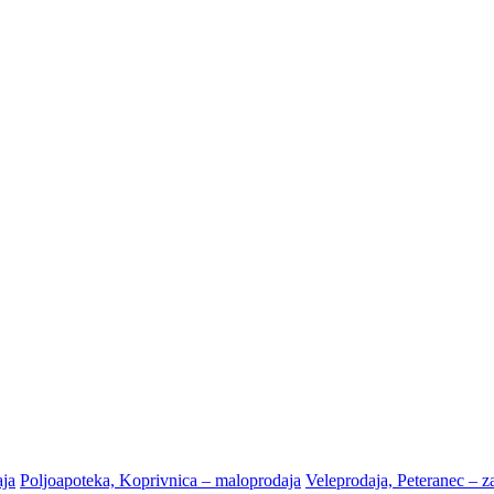
aja
Poljoapoteka, Koprivnica – maloprodaja
Veleprodaja, Peteranec – za