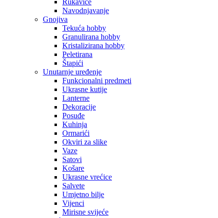
Rukavice
Navodnjavanje
Gnojiva
Tekuća hobby
Granulirana hobby
Kristalizirana hobby
Peletirana
Štapići
Unutarnje uređenje
Funkcionalni predmeti
Ukrasne kutije
Lanterne
Dekoracije
Posuđe
Kuhinja
Ormarići
Okviri za slike
Vaze
Satovi
Košare
Ukrasne vrećice
Salvete
Umjetno bilje
Vijenci
Mirisne svijeće