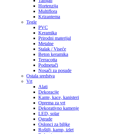
Tamjan
Hortenzija
Multiflora
Krizantema
Tegle
PVC
Keramika
Prirodni materijal
Metalne
Stalak / Viseće
Beton keramika
Terracotta
Podmetači
Nosači za posude
Ostala sredstva
Vrt
Alati
Dekoracije
Kante, kace, kanisteri
Oprema za vrt
Dekorativno kamenje
LED, solar
Ograde
Oslonci za biljke
Roštilj, kamp, izlet