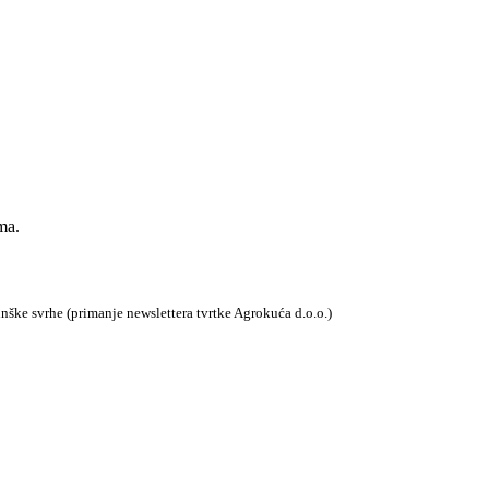
ma.
tinške svrhe (primanje newslettera tvrtke Agrokuća d.o.o.)