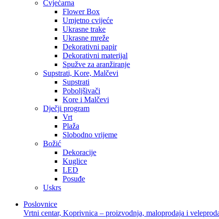
Cvjećarna
Flower Box
Umjetno cvijeće
Ukrasne trake
Ukrasne mreže
Dekorativni papir
Dekorativni materijal
Spužve za aranžiranje
Supstrati, Kore, Malčevi
Supstrati
Poboljšivači
Kore i Malčevi
Dječji program
Vrt
Plaža
Slobodno vrijeme
Božić
Dekoracije
Kuglice
LED
Posuđe
Uskrs
Poslovnice
Vrtni centar, Koprivnica – proizvodnja, maloprodaja i veleprod