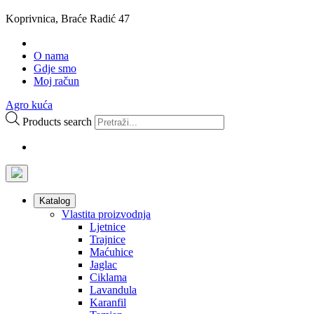
Koprivnica, Braće Radić 47
O nama
Gdje smo
Moj račun
Agro kuća
Products search
Katalog
Vlastita proizvodnja
Ljetnice
Trajnice
Maćuhice
Jaglac
Ciklama
Lavandula
Karanfil