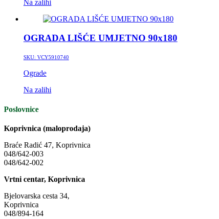
Na zalihi
OGRADA LIŠĆE UMJETNO 90x180
SKU:
VCY5910740
Ograde
Na zalihi
Poslovnice
Koprivnica (maloprodaja)
Braće Radić 47, Koprivnica
048/642-003
048/642-002
Vrtni centar, Koprivnica
Bjelovarska cesta 34,
Koprivnica
048/894-164