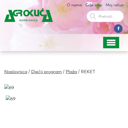
O nama
Gdje smo
Moj račun
Products
search
Naslovnica
/
Dječji program
/
Plaža
/ REKET