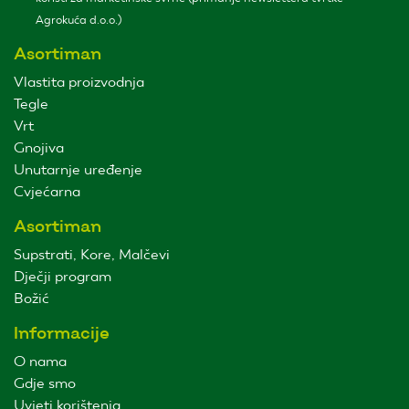
Agrokuća d.o.o.)
Asortiman
Vlastita proizvodnja
Tegle
Vrt
Gnojiva
Unutarnje uređenje
Cvjećarna
Asortiman
Supstrati, Kore, Malčevi
Dječji program
Božić
Informacije
O nama
Gdje smo
Uvjeti korištenja