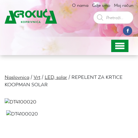
O nama
Gdje smo
Moj račun
Products
search
Naslovnica
/
Vrt
/
LED, solar
/ REPELENT ZA KRTICE
KOOPMAN SOLAR