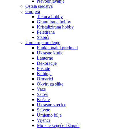
Navodnjavanje
Ostala sredstva
Gnojiva
Tekuća hobby
Granulirana hobby
Kristalizirana hobby
Peletirana
Štapići
Unutarnje uređenje
Funkcionalni predmeti
Ukrasne kutije
Lanterne
Dekoracije
Posuđe
Kuhinja
Ormarići
Okviri za slike
Vaze
Satovi
Košare
Ukrasne vrećice
Salvete
Umjetno bilje
Vijenci
Mirisne svijeće I štapići