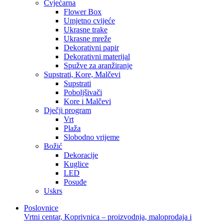
Cvjećarna
Flower Box
Umjetno cvijeće
Ukrasne trake
Ukrasne mreže
Dekorativni papir
Dekorativni materijal
Spužve za aranžiranje
Supstrati, Kore, Malčevi
Supstrati
Poboljšivači
Kore i Malčevi
Dječji program
Vrt
Plaža
Slobodno vrijeme
Božić
Dekoracije
Kuglice
LED
Posuđe
Uskrs
Poslovnice
Vrtni centar, Koprivnica – proizvodnja, maloprodaja i