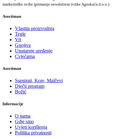
marketinške svrhe (primanje newslettera tvrtke Agrokuća d.o.o.)
Asortiman
Vlastita proizvodnja
Tegle
Vrt
Gnojiva
Unutarnje uređenje
Cvjećarna
Asortiman
Supstrati, Kore, Malčevi
Dječji program
Božić
Informacije
O nama
Gdje smo
Uvjeti korištenja
Politika privatnosti