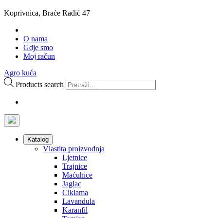
Koprivnica, Braće Radić 47
O nama
Gdje smo
Moj račun
Agro kuća
Products search
Katalog
Vlastita proizvodnja
Ljetnice
Trajnice
Maćuhice
Jaglac
Ciklama
Lavandula
Karanfil