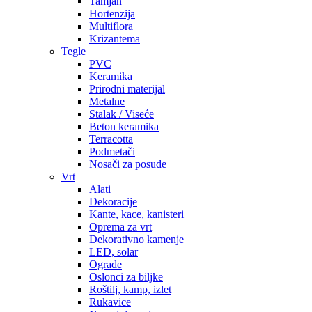
Tamjan
Hortenzija
Multiflora
Krizantema
Tegle
PVC
Keramika
Prirodni materijal
Metalne
Stalak / Viseće
Beton keramika
Terracotta
Podmetači
Nosači za posude
Vrt
Alati
Dekoracije
Kante, kace, kanisteri
Oprema za vrt
Dekorativno kamenje
LED, solar
Ograde
Oslonci za biljke
Roštilj, kamp, izlet
Rukavice