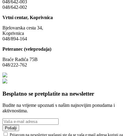
048/642-003
048/642-002
Vrtni centar, Koprivnica
Bjelovarska cesta 34,
Koprivnica
048/894-164
Peteranec (veleprodaja)
Braće Radića 75B
048/222-762
Besplatno se pretplatite na newsletter
Budite na vrijeme upoznati s našim najnovijim ponudama i
aktivnostima.
Pošalji
Prijavom na newsletter suglasni ste da se vaša e-mail adresa koristi za