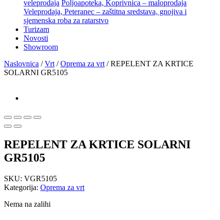
veleprodaja
Poljoapoteka, Koprivnica – maloprodaja
Veleprodaja, Peteranec – zaštitna sredstava, gnojiva i
sjemenska roba za ratarstvo
Turizam
Novosti
Showroom
Naslovnica
/
Vrt
/
Oprema za vrt
/ REPELENT ZA KRTICE
SOLARNI GR5105
REPELENT ZA KRTICE SOLARNI
GR5105
SKU:
VGR5105
Kategorija:
Oprema za vrt
Nema na zalihi