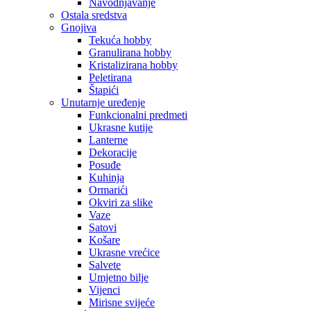
Navodnjavanje
Ostala sredstva
Gnojiva
Tekuća hobby
Granulirana hobby
Kristalizirana hobby
Peletirana
Štapići
Unutarnje uređenje
Funkcionalni predmeti
Ukrasne kutije
Lanterne
Dekoracije
Posuđe
Kuhinja
Ormarići
Okviri za slike
Vaze
Satovi
Košare
Ukrasne vrećice
Salvete
Umjetno bilje
Vijenci
Mirisne svijeće