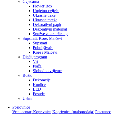
Cvjećarna
Flower Box
Umjetno cvijeće
Ukrasne trake
Ukrasne mreže
Dekorativni papir
Dekorativni materijal
Spužve za aranžiranje
Supstrati, Kore, Malčevi
Supstrati
Poboljšivači
Kore i Malčevi
Dječji program
Vrt
Plaža
Slobodno vrijeme
Božić
Dekoracije
Kuglice
LED
Posuđe
Uskrs
Poslovnice
Vrtni centar, Koprivnica
Koprivnica (maloprodaja)
Peteranec