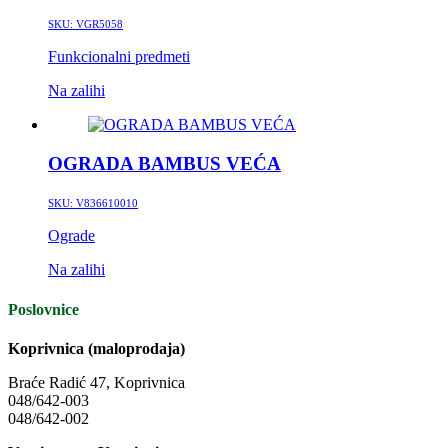
SKU:
VGR5058
Funkcionalni predmeti
Na zalihi
OGRADA BAMBUS VEĆA
SKU:
V836610010
Ograde
Na zalihi
Poslovnice
Koprivnica (maloprodaja)
Braće Radić 47, Koprivnica
048/642-003
048/642-002