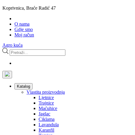
Koprivnica, Braće Radić 47
O nama
Gdje smo
Moj račun
Agro kuća
Products
search
Katalog
Vlastita proizvodnja
Ljetnice
Trajnice
Maćuhice
Jaglac
Ciklama
Lavandula
Karanfil