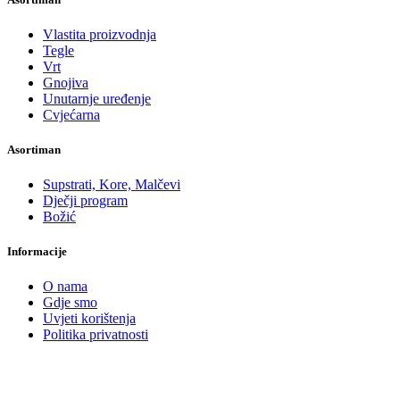
Vlastita proizvodnja
Tegle
Vrt
Gnojiva
Unutarnje uređenje
Cvjećarna
Asortiman
Supstrati, Kore, Malčevi
Dječji program
Božić
Informacije
O nama
Gdje smo
Uvjeti korištenja
Politika privatnosti