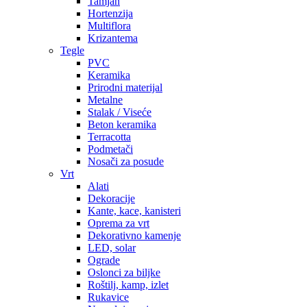
Tamjan
Hortenzija
Multiflora
Krizantema
Tegle
PVC
Keramika
Prirodni materijal
Metalne
Stalak / Viseće
Beton keramika
Terracotta
Podmetači
Nosači za posude
Vrt
Alati
Dekoracije
Kante, kace, kanisteri
Oprema za vrt
Dekorativno kamenje
LED, solar
Ograde
Oslonci za biljke
Roštilj, kamp, izlet
Rukavice