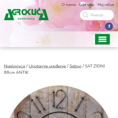
O nama
Gdje smo
Moj račun
Products
search
Naslovnica
/
Unutarnje uređenje
/
Satovi
/ SAT ZIDNI
88cm ANTIK