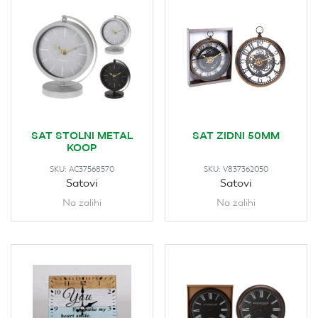
SAT STOLNI METAL
SAT ZIDNI 50MM
KOOP
SKU:
AC37568570
SKU:
V837362050
Satovi
Satovi
Na zalihi
Na zalihi