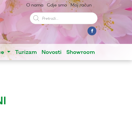
O nama
Gdje smo
Moj račun
Products
search
ce
Turizam
Novosti
Showroom
I