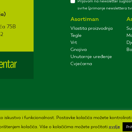
Prijavom na newsletter suglasni
svrhe (primanje newslettera tvr
ja)
Asortiman
A
ća 75B
Vlastita proizvodnja
Su
62
Tegle
Ma
Vrt
Dj
Gnojiva
Bo
Unutarnje uređenje
Cvjećarna
ičko iskustvo i funkcionalnost. Postavke kolačića možete kontrolirat
korištenjem kolačića. Više o kolačićima možete pročitati
ovdje
Pri