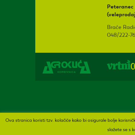
Peteranec
(veleproda
Braće Radi
048/222-7
Sva prava pridržana Agro kuća d.o.o. 2019. Izrada:
Ova stranica koristi tzv. kolačiće kako bi osigurale bolje korisn
slažete se s 