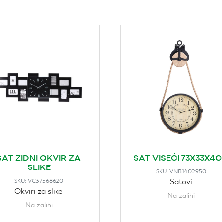
SAT ZIDNI OKVIR ZA
SAT VISEĆI 73X33X4
SLIKE
VNB1402950
SKU:
Satovi
VC37568620
SKU:
Okviri za slike
Na zalihi
Na zalihi