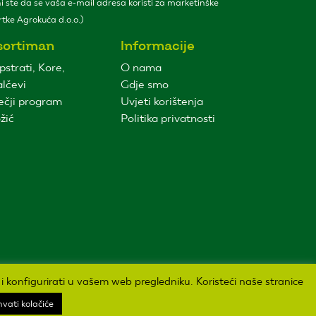
 ste da se vaša e-mail adresa koristi za marketinške
tke Agrokuća d.o.o.)
sortiman
Informacije
pstrati, Kore,
O nama
lčevi
Gdje smo
ečji program
Uvjeti korištenja
žić
Politika privatnosti
i i konfigurirati u vašem web pregledniku. Koristeći naše stranice
hvati kolačiće