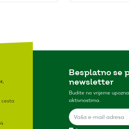
Besplatno se p
newsletter
r,
Budite na vrijeme upozna
aktivnostima.
 cesta
64