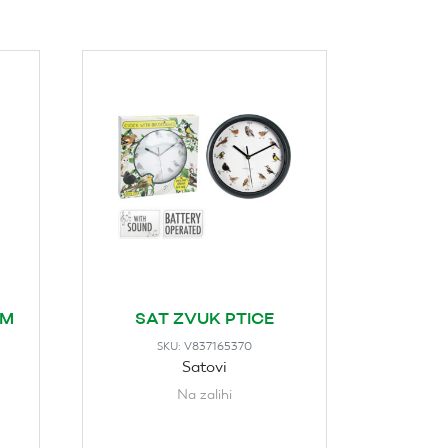
CM
SAT ZVUK PTICE
V837165370
SKU:
Satovi
Na zalihi