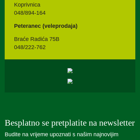
Koprivnica
048/894-164
Peteranec (veleprodaja)
Braće Radića 75B
048/222-762
Besplatno se pretplatite na newsletter
Budite na vrijeme upoznati s našim najnovijim