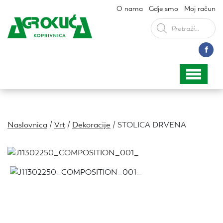
O nama
Gdje smo
Moj račun
Products
search
Naslovnica
/
Vrt
/
Dekoracije
/ STOLICA DRVENA