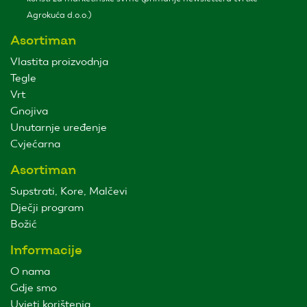
Agrokuća d.o.o.)
Asortiman
Vlastita proizvodnja
Tegle
Vrt
Gnojiva
Unutarnje uređenje
Cvjećarna
Asortiman
Supstrati, Kore, Malčevi
Dječji program
Božić
Informacije
O nama
Gdje smo
Uvjeti korištenja