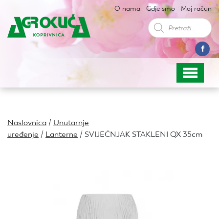
O nama
Gdje smo
Moj račun
Products
search
Naslovnica
/
Unutarnje
uređenje
/
Lanterne
/ SVIJEČNJAK STAKLENI QX 35cm