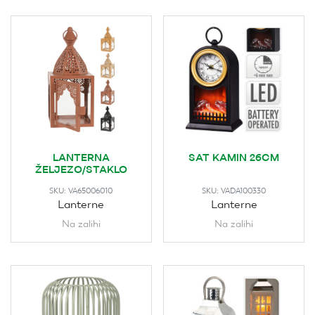
LANTERNA
SAT KAMIN 26CM
ŽELJEZO/STAKLO
SKU:
VA65006010
SKU:
VADA100330
Lanterne
Lanterne
Na zalihi
Na zalihi