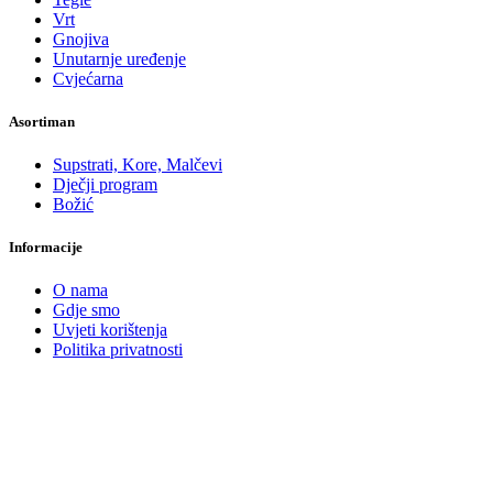
Vrt
Gnojiva
Unutarnje uređenje
Cvjećarna
Asortiman
Supstrati, Kore, Malčevi
Dječji program
Božić
Informacije
O nama
Gdje smo
Uvjeti korištenja
Politika privatnosti