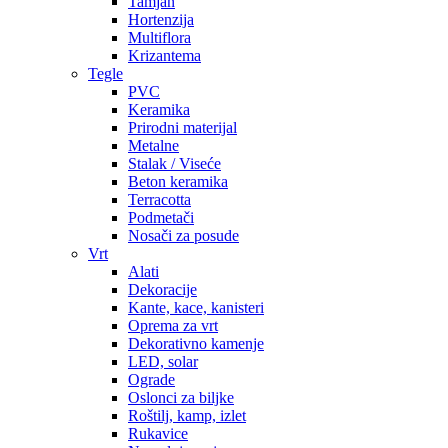
Tamjan
Hortenzija
Multiflora
Krizantema
Tegle
PVC
Keramika
Prirodni materijal
Metalne
Stalak / Viseće
Beton keramika
Terracotta
Podmetači
Nosači za posude
Vrt
Alati
Dekoracije
Kante, kace, kanisteri
Oprema za vrt
Dekorativno kamenje
LED, solar
Ograde
Oslonci za biljke
Roštilj, kamp, izlet
Rukavice