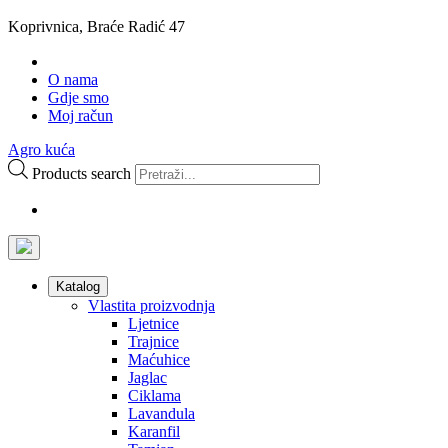
Koprivnica, Braće Radić 47
O nama
Gdje smo
Moj račun
Agro kuća
Products search
Katalog
Vlastita proizvodnja
Ljetnice
Trajnice
Maćuhice
Jaglac
Ciklama
Lavandula
Karanfil