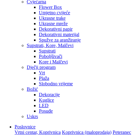
Cvjećarna
Flower Box
Umjetno cvijeće
Ukrasne trake
Ukrasne mreže
Dekorativni papir
Dekorativni materijal
Spužve za aranžiranje
Supstrati, Kore, Malčevi
Supstrati
Poboljšivači
Kore i Malčevi
Dječji program
Vrt
Plaža
Slobodno vrijeme
Božić
Dekoracije
Kuglice
LED
Posuđe
Uskrs
Poslovnice
Vrtni centar, Koprivnica
Koprivnica (maloprodaja)
Peteranec