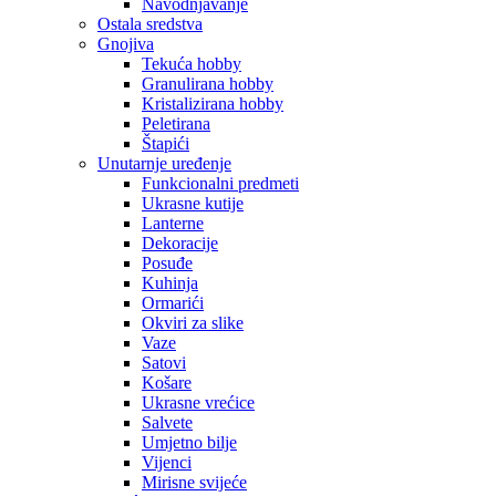
Navodnjavanje
Ostala sredstva
Gnojiva
Tekuća hobby
Granulirana hobby
Kristalizirana hobby
Peletirana
Štapići
Unutarnje uređenje
Funkcionalni predmeti
Ukrasne kutije
Lanterne
Dekoracije
Posuđe
Kuhinja
Ormarići
Okviri za slike
Vaze
Satovi
Košare
Ukrasne vrećice
Salvete
Umjetno bilje
Vijenci
Mirisne svijeće