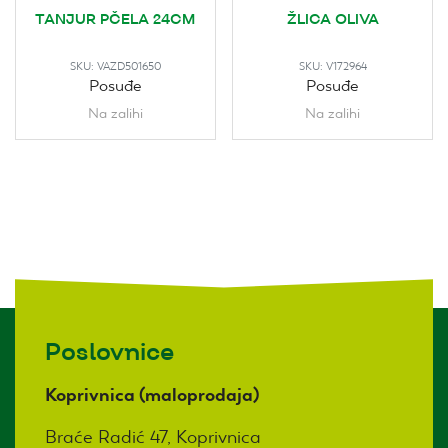
TANJUR PČELA 24CM
ŽLICA OLIVA
SKU:
VAZD501650
SKU:
V172964
Posuđe
Posuđe
Na zalihi
Na zalihi
Poslovnice
Koprivnica (maloprodaja)
Braće Radić 47, Koprivnica