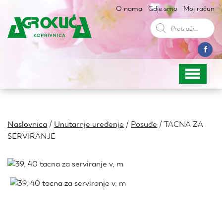
O nama
Gdje smo
Moj račun
Products
search
Naslovnica
/
Unutarnje uređenje
/
Posuđe
/ TACNA ZA
SERVIRANJE