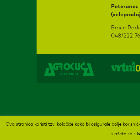
Peteranec
(veleproda
Braće Radi
048/222-7
Sva prava pridržana Agro kuća d.o.o. 2019. Izrada:
Ova stranica koristi tzv. kolačiće kako bi osigurale bolje korisn
slažete se s 