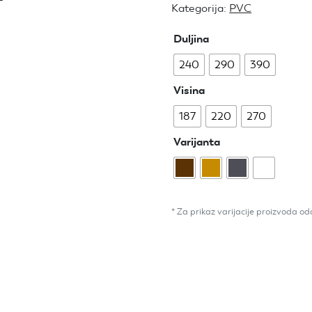
Kategorija:
PVC
Duljina
240
290
390
Visina
187
220
270
Varijanta
* Za prikaz varijacije proizvoda od