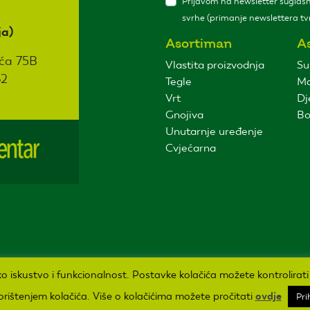
Prijavom na newsletter suglasni
svrhe (primanje newslettera tvr
ja)
Asortiman
A
ća 75B
Vlastita proizvodnja
Su
62
Tegle
Ma
Vrt
Dj
Gnojiva
Bo
Unutarnje uređenje
Cvjećarna
ičko iskustvo i funkcionalnost. Postavke kolačića možete kontrolirat
korištenjem kolačića. Više o kolačićima možete pročitati
ovdje
Pri