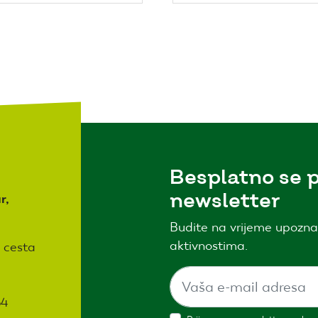
Besplatno se p
newsletter
r,
Budite na vrijeme upozna
aktivnostima.
 cesta
64