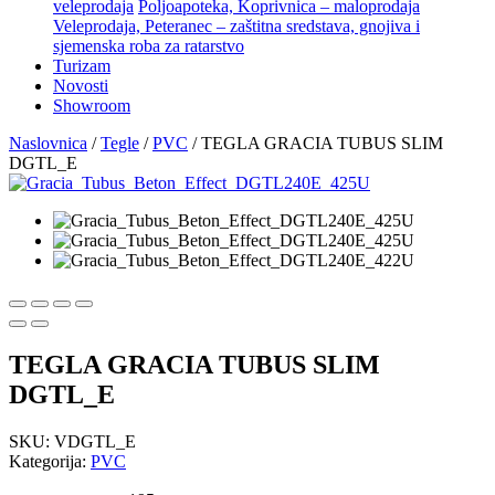
veleprodaja
Poljoapoteka, Koprivnica – maloprodaja
Veleprodaja, Peteranec – zaštitna sredstava, gnojiva i
sjemenska roba za ratarstvo
Turizam
Novosti
Showroom
Naslovnica
/
Tegle
/
PVC
/ TEGLA GRACIA TUBUS SLIM
DGTL_E
TEGLA GRACIA TUBUS SLIM
DGTL_E
SKU:
VDGTL_E
Kategorija:
PVC