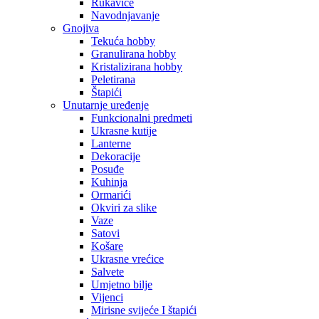
Rukavice
Navodnjavanje
Gnojiva
Tekuća hobby
Granulirana hobby
Kristalizirana hobby
Peletirana
Štapići
Unutarnje uređenje
Funkcionalni predmeti
Ukrasne kutije
Lanterne
Dekoracije
Posuđe
Kuhinja
Ormarići
Okviri za slike
Vaze
Satovi
Košare
Ukrasne vrećice
Salvete
Umjetno bilje
Vijenci
Mirisne svijeće I štapići