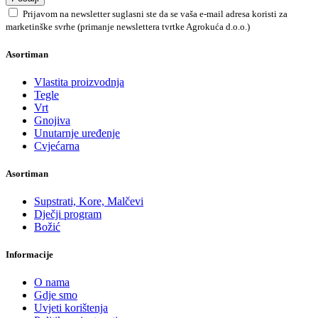
Prijavom na newsletter suglasni ste da se vaša e-mail adresa koristi za
marketinške svrhe (primanje newslettera tvrtke Agrokuća d.o.o.)
Asortiman
Vlastita proizvodnja
Tegle
Vrt
Gnojiva
Unutarnje uređenje
Cvjećarna
Asortiman
Supstrati, Kore, Malčevi
Dječji program
Božić
Informacije
O nama
Gdje smo
Uvjeti korištenja