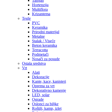
Tamjan
Hortenzija
Multiflora
Krizantema
Tegle
PVC
Keramika
Prirodni materijal
Metalne
Stalak / Viseće
Beton keramika
Terracotta
Podmetači
Nosači za posude
Ostala sredstva
Vrt
Alati
Dekoracije
Kante, kace, kanisteri
Oprema za vrt
Dekorativno kamenje
LED, solar
Ograde
Oslonci za biljke
Roštilj, kamp, izlet