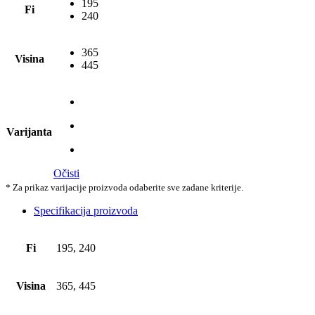
195
Fi
240
365
Visina
445
Varijanta
Očisti
* Za prikaz varijacije proizvoda odaberite sve zadane kriterije.
Specifikacija proizvoda
Fi
195, 240
Visina
365, 445