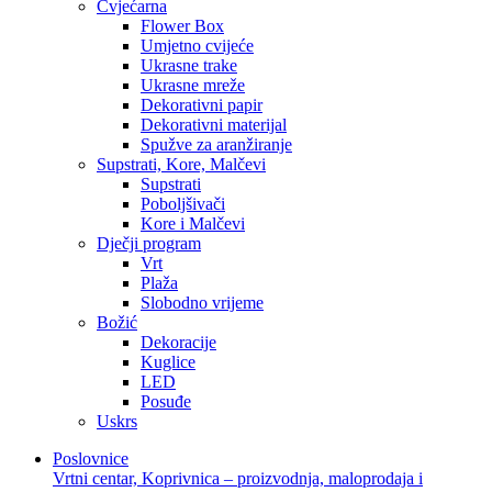
Cvjećarna
Flower Box
Umjetno cvijeće
Ukrasne trake
Ukrasne mreže
Dekorativni papir
Dekorativni materijal
Spužve za aranžiranje
Supstrati, Kore, Malčevi
Supstrati
Poboljšivači
Kore i Malčevi
Dječji program
Vrt
Plaža
Slobodno vrijeme
Božić
Dekoracije
Kuglice
LED
Posuđe
Uskrs
Poslovnice
Vrtni centar, Koprivnica – proizvodnja, maloprodaja i