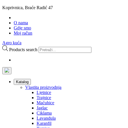
Koprivnica, Braće Radić 47
O nama
Gdje smo
Moj račun
Agro kuća
Products search
Katalog
Vlastita proizvodnja
Ljetnice
Trajnice
Maćuhice
Jaglac
Ciklama
Lavandula
Karanfil