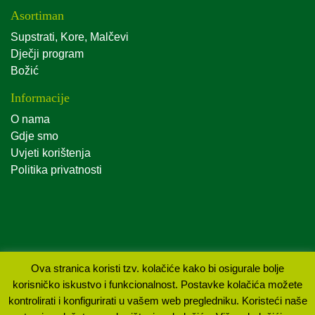
Asortiman
Supstrati, Kore, Malčevi
Dječji program
Božić
Informacije
O nama
Gdje smo
Uvjeti korištenja
Politika privatnosti
Ova stranica koristi tzv. kolačiće kako bi osigurale bolje
korisničko iskustvo i funkcionalnost. Postavke kolačića možete
Sva prava pridržana Agro kuća d.o.o. 2019. Izrada:
kontrolirati i konfigurirati u vašem web pregledniku. Koristeći naše