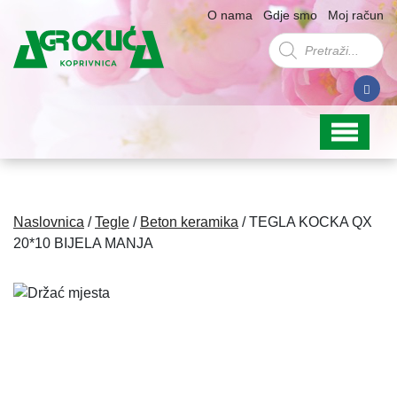
O nama
Gdje smo
Moj račun
Products
search
Naslovnica
/
Tegle
/
Beton keramika
/ TEGLA KOCKA QX
20*10 BIJELA MANJA