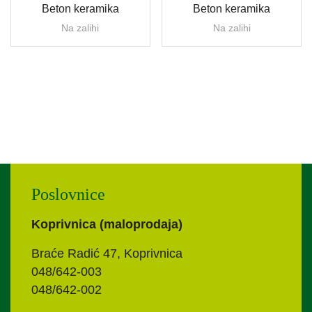
Beton keramika
Beton keramika
Na zalihi
Na zalihi
Poslovnice
Koprivnica (maloprodaja)
Braće Radić 47, Koprivnica
048/642-003
048/642-002