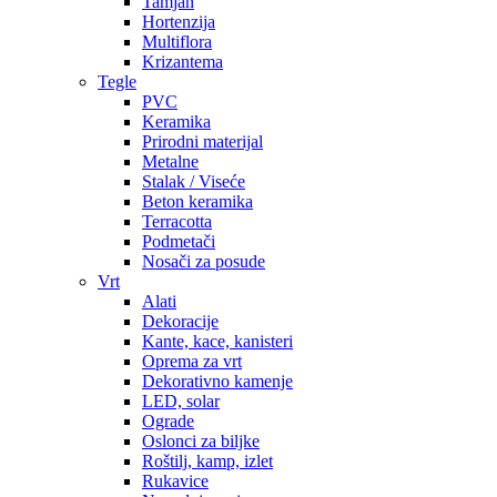
Tamjan
Hortenzija
Multiflora
Krizantema
Tegle
PVC
Keramika
Prirodni materijal
Metalne
Stalak / Viseće
Beton keramika
Terracotta
Podmetači
Nosači za posude
Vrt
Alati
Dekoracije
Kante, kace, kanisteri
Oprema za vrt
Dekorativno kamenje
LED, solar
Ograde
Oslonci za biljke
Roštilj, kamp, izlet
Rukavice