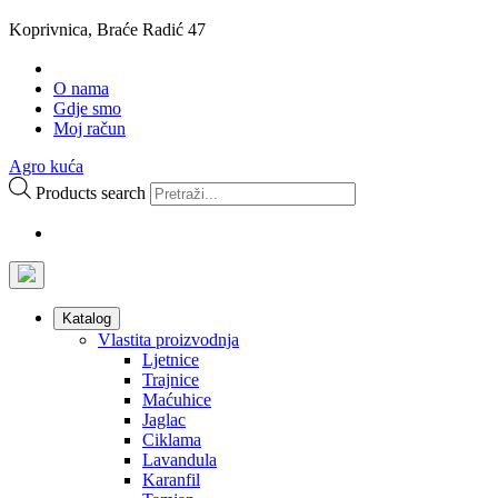
Koprivnica, Braće Radić 47
O nama
Gdje smo
Moj račun
Agro kuća
Products search
Katalog
Vlastita proizvodnja
Ljetnice
Trajnice
Maćuhice
Jaglac
Ciklama
Lavandula
Karanfil