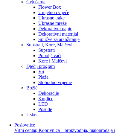
Cvjećarna
Flower Box
Umjetno cvijeće
Ukrasne trake
Ukrasne mreže
Dekorativni papir
Dekorativni materijal
Spužve za aranžiranje
Supstrati, Kore, Malčevi
Supstrati
Poboljšivači
Kore i Malčevi
Dječji program
Vrt
Plaža
Slobodno vrijeme
Božić
Dekoracije
Kuglice
LED
Posuđe
Uskrs
Poslovnice
Vrtni centar, Koprivnica – proizvodnja, maloprodaja i