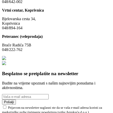
048/642-002
Vrtni centar, Koprivnica
Bjelovarska cesta 34,
Koprivnica
048/894-164
Peteranec (veleprodaja)
Braće Radića 75B
048/222-762
Besplatno se pretplatite na newsletter
Budite na vrijeme upoznati s našim najnovijim ponudama i
aktivnostima.
Pošalji
Prijavom na newsletter suglasni ste da se vaša e-mail adresa koristi za
marketinške svrhe (primanje newslettera tvrtke Agrokuća d.o.o.)