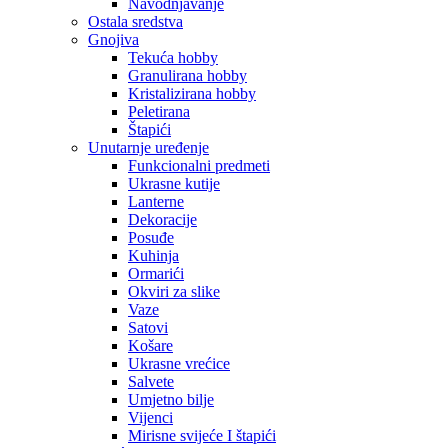
Navodnjavanje
Ostala sredstva
Gnojiva
Tekuća hobby
Granulirana hobby
Kristalizirana hobby
Peletirana
Štapići
Unutarnje uređenje
Funkcionalni predmeti
Ukrasne kutije
Lanterne
Dekoracije
Posuđe
Kuhinja
Ormarići
Okviri za slike
Vaze
Satovi
Košare
Ukrasne vrećice
Salvete
Umjetno bilje
Vijenci
Mirisne svijeće I štapići