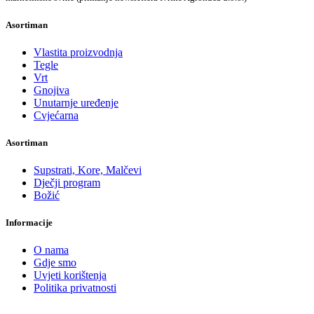
Asortiman
Vlastita proizvodnja
Tegle
Vrt
Gnojiva
Unutarnje uređenje
Cvjećarna
Asortiman
Supstrati, Kore, Malčevi
Dječji program
Božić
Informacije
O nama
Gdje smo
Uvjeti korištenja
Politika privatnosti