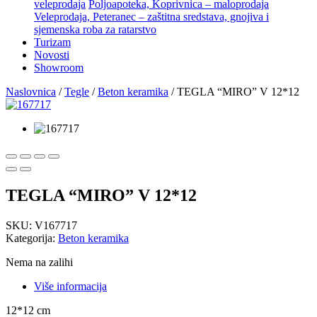
veleprodaja
Poljoapoteka, Koprivnica – maloprodaja
Veleprodaja, Peteranec – zaštitna sredstava, gnojiva i
sjemenska roba za ratarstvo
Turizam
Novosti
Showroom
Naslovnica
/
Tegle
/
Beton keramika
/ TEGLA “MIRO” V 12*12
TEGLA “MIRO” V 12*12
SKU:
V167717
Kategorija:
Beton keramika
Nema na zalihi
Više informacija
12*12 cm