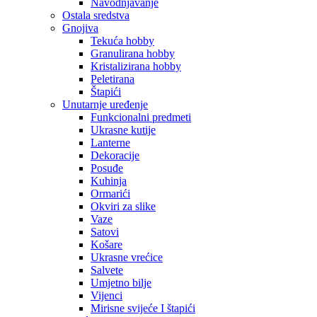
Navodnjavanje
Ostala sredstva
Gnojiva
Tekuća hobby
Granulirana hobby
Kristalizirana hobby
Peletirana
Štapići
Unutarnje uređenje
Funkcionalni predmeti
Ukrasne kutije
Lanterne
Dekoracije
Posuđe
Kuhinja
Ormarići
Okviri za slike
Vaze
Satovi
Košare
Ukrasne vrećice
Salvete
Umjetno bilje
Vijenci
Mirisne svijeće I štapići