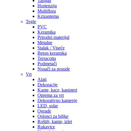
Tamjan
Hortenzija
Multiflora
Krizantema
Tegle
PVC
Keramika
Prirodni materijal
Metalne
Stalak / Viseće
Beton keramika
Terracotta
Podmetači
Nosači za posude
Vrt
Alati
Dekoracije
Kante, kace, kanisteri
Oprema za vrt
Dekorativno kamenje
LED, solar
Ograde
Oslonci za biljke
Roštilj, kamp, izlet
Rukavice