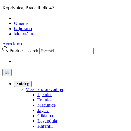
Koprivnica, Braće Radić 47
O nama
Gdje smo
Moj račun
Agro kuća
Products search
Katalog
Vlastita proizvodnja
Ljetnice
Trajnice
Maćuhice
Jaglac
Ciklama
Lavandula
Karanfil