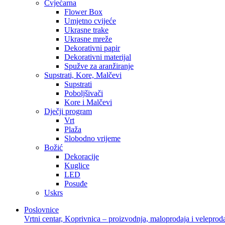
Cvjećarna
Flower Box
Umjetno cvijeće
Ukrasne trake
Ukrasne mreže
Dekorativni papir
Dekorativni materijal
Spužve za aranžiranje
Supstrati, Kore, Malčevi
Supstrati
Poboljšivači
Kore i Malčevi
Dječji program
Vrt
Plaža
Slobodno vrijeme
Božić
Dekoracije
Kuglice
LED
Posuđe
Uskrs
Poslovnice
Vrtni centar, Koprivnica – proizvodnja, maloprodaja i veleprod