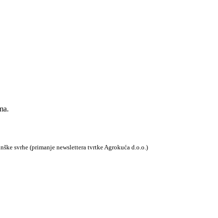
ma.
tinške svrhe (primanje newslettera tvrtke Agrokuća d.o.o.)