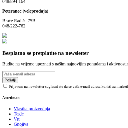
048/894-164
Peteranec (veleprodaja)
Braće Radića 75B
048/222-762
Besplatno se pretplatite na newsletter
Budite na vrijeme upoznati s našim najnovijim ponudama i aktivnosti
Pošalji
Prijavom na newsletter suglasni ste da se vaša e-mail adresa koristi za marke
Asortiman
Vlastita proizvodnja
Tegle
Vrt
Gnojiva