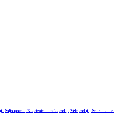
aja
Poljoapoteka, Koprivnica – maloprodaja
Veleprodaja, Peteranec – za