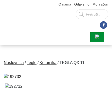
O nama
Gdje smo
Moj račun
Products
search
Naslovnica
/
Tegle
/
Keramika
/ TEGLA QX 11