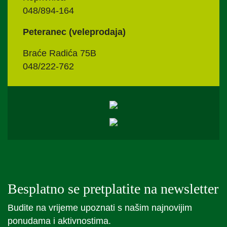
048/894-164
Peteranec (veleprodaja)
Braće Radića 75B
048/222-762
Besplatno se pretplatite na newsletter
Budite na vrijeme upoznati s našim najnovijim
ponudama i aktivnostima.