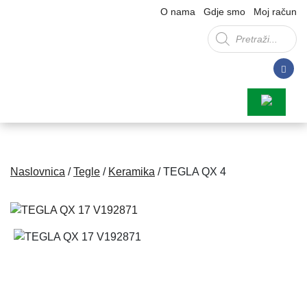
O nama
Gdje smo
Moj račun
Products
search
Naslovnica
/
Tegle
/
Keramika
/ TEGLA QX 4